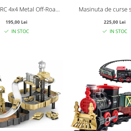
RC 4x4 Metal Off-Road
Masinuta de curse 
anda 2.4GHz, suspensii,
telecomanda tip vol
195,00 Lei
225,00 Lei
rawler, verde, +6 ani
automate si acumulato
IN STOC
IN STOC
35 cm, +6 an