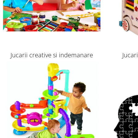
Jucarii creative si indemanare
Jucar