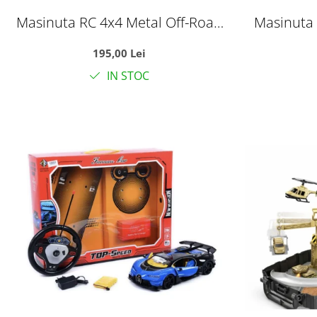
Masinuta RC 4x4 Metal Off-Road
Masinuta 
cu telecomanda 2.4GHz, suspensii,
cu telecom
195,00 Lei
roti crawler, rosu, +6 ani
roti c
IN STOC