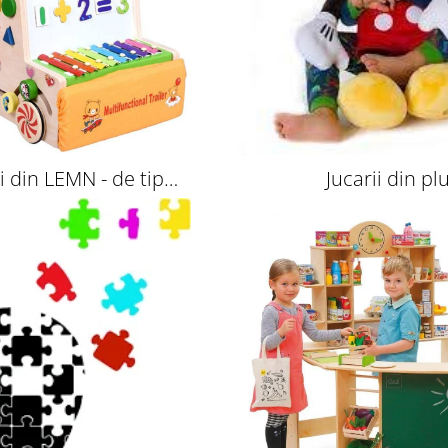
ii din LEMN - de tip
Jucarii din pl
Montessori