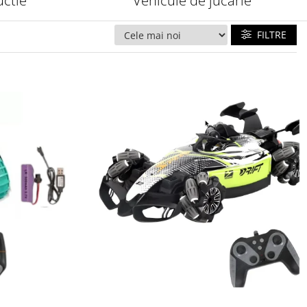
uctie
Vehicule de jucarie
FILTRE