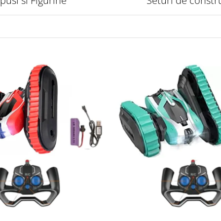
pusi si Figurine
Seturi de constr