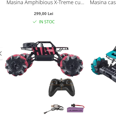
Masina Amphibious X-Treme cu
Masina cas
telecomanda 2.4 GHz, functionare
brat rasuc
299,00 Lei
pe apa, zapada si uscat, +3 ani
si 
IN STOC