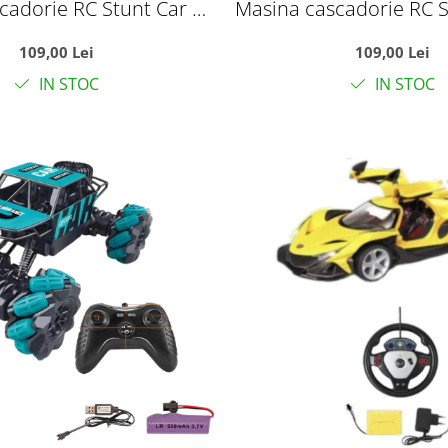
cadorie RC Stunt Car cu
Masina cascadorie RC S
it, telecomanda 2.4GHz
brat rasucit, telecom
109,00 Lei
109,00 Lei
acumulator, rosu
si acumulator, v
IN STOC
IN STOC