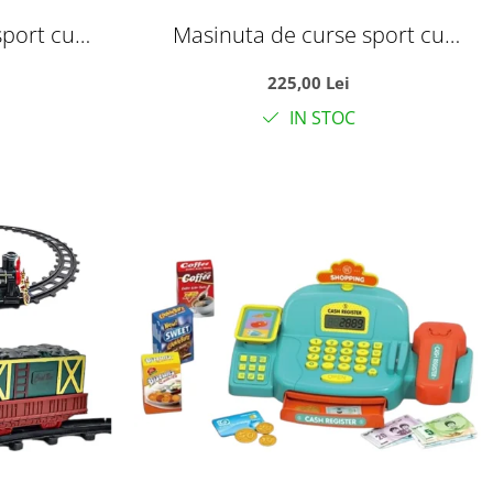
sport cu
Masinuta de curse sport cu
an, usi
telecomanda tip volan, usi
225,00 Lei
r, galben,
automate si acumulator, rosie, 35
IN STOC
i
cm, +6 ani