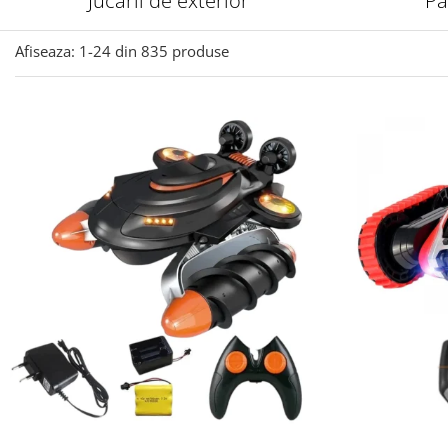
Jucarii de exterior
Pa
Afiseaza:
1-
24
din
835
produse