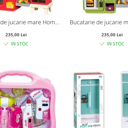
 de jucarie mare Home
Bucatarie de jucarie
st Food cu apa reala si
Cooking Fast Food cu a
235,00 Lei
235,00 Lei
, rosu, 100 cm, +3 ani
accesorii, verde, 100 
IN STOC
IN STOC