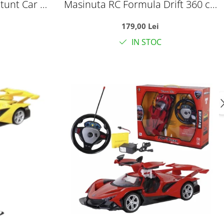
tunt Car cu
Masinuta RC Formula Drift 360 cu
anda 2.4GHz
roti omni-directionale, efect jet
179,00 Lei
erde
luminos si sunete, 35 cm, +6 ani
IN STOC