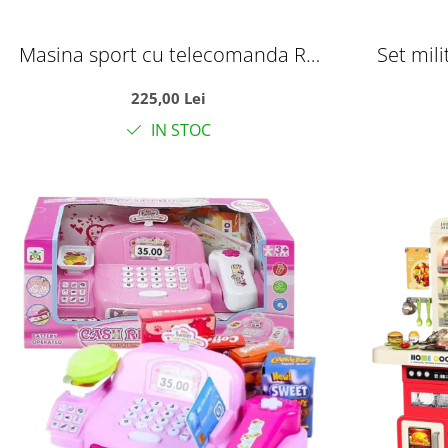
Masina sport cu telecomanda RC
Set mili
Top-Speed, volan interactiv si
rucsac 
225,00 Lei
acumulator, scara 1:14, +6 ani
militar
IN STOC