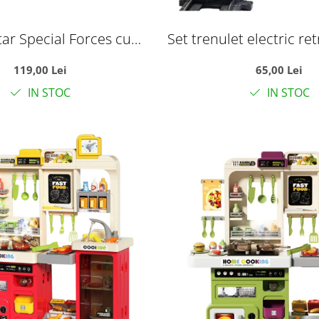
tar Special Forces cu
Set trenulet electric ret
transformabil in baza
lumini, sunete si sina 
119,00 Lei
65,00 Lei
a si vehicule, +3 ani
european
IN STOC
IN STOC