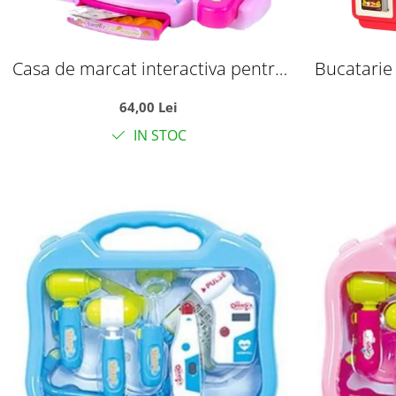
Casa de marcat interactiva pentru
Bucatarie
copii cu sunete, scanner si 18
Cooking Fa
64,00 Lei
accesorii, roz, +3 ani
accesorii
IN STOC