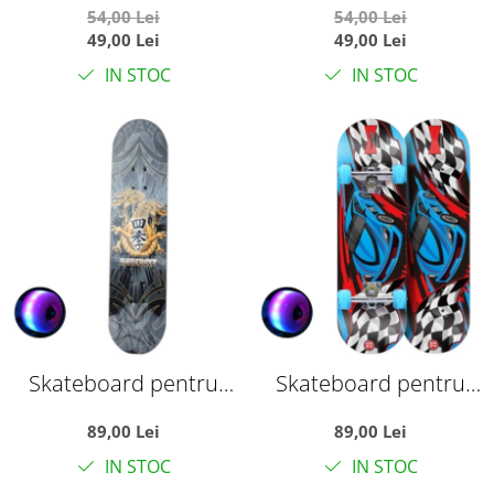
54,00 Lei
54,00 Lei
Monster Negru
Iepurasi Galben
49,00 Lei
49,00 Lei
IN STOC
IN STOC
Skateboard pentru
Skateboard pentru
Copii, din Lemn, roti cu
Copii, din Lemn, roti cu
89,00 Lei
89,00 Lei
lumini, 72 cm -
lumini, 72 cm - Masina
IN STOC
IN STOC
Rudeboyz Dragon Gri
Multicolor