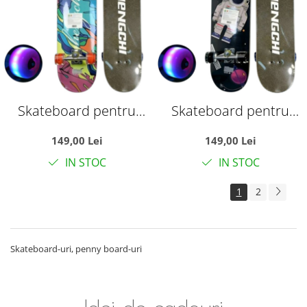
Skateboard pentru
Skateboard pentru
Copii, din Lemn, cu roti
Copii, din Lemn, cu roti
149,00 Lei
149,00 Lei
luminoase, 80 cm -
luminoase, 80 cm -
IN STOC
IN STOC
Grafic
Space
1
2
Skateboard-uri, penny board-uri