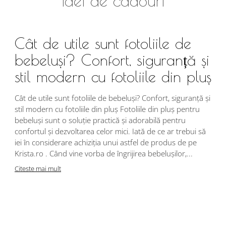
Idei de cadouri
Cât de utile sunt fotoliile de
bebeluși? Confort, siguranță și
stil modern cu fotoliile din pluș
Cât de utile sunt fotoliile de bebeluși? Confort, siguranță și
stil modern cu fotoliile din pluș Fotoliile din pluș pentru
bebeluși sunt o soluție practică și adorabilă pentru
confortul și dezvoltarea celor mici. Iată de ce ar trebui să
iei în considerare achiziția unui astfel de produs de pe
Krista.ro . Când vine vorba de îngrijirea bebelușilor,...
Citeste mai mult
Î
s
r