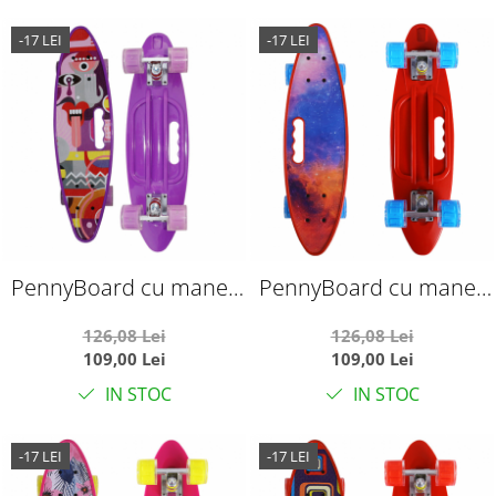
-17 LEI
-17 LEI
PennyBoard cu maner
PennyBoard cu maner
si lumini in roti, Mask
si lumini in roti, Cosmos
126,08 Lei
126,08 Lei
Mov
Red
109,00 Lei
109,00 Lei
IN STOC
IN STOC
-17 LEI
-17 LEI