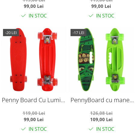
99,00 Lei
99,00 Lei
IN STOC
IN STOC
-20 LEI
-17 LEI
Penny Board Cu Lumini
PennyBoard cu maner
In Roti, rosu
si lumini in roti, Turtle
119,00 Lei
126,08 Lei
Verde
99,00 Lei
109,00 Lei
IN STOC
IN STOC