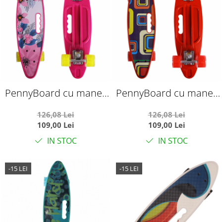
PennyBoard cu maner
PennyBoard cu maner
si lumini in roti, Flori
si lumini in roti, Forme
126,08 Lei
126,08 Lei
Roz
Rosu
109,00 Lei
109,00 Lei
IN STOC
IN STOC
-15 LEI
-15 LEI