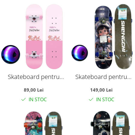
Skateboard pentru
Skateboard pentru
Copii, din Lemn, roti lcu
Copii, din Lemn, cu roti
89,00 Lei
149,00 Lei
lumini, 80 cm - Pink
luminoase, 80 cm -
IN STOC
IN STOC
Panther
Astronaut