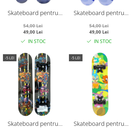
Skateboard pentru
Skateboard pentru
Copii, din Lemn, 60 cm -
Copii, din Lemn, 60 cm -
54,00 Lei
54,00 Lei
Cerb Albastru
Dino Albastru
49,00 Lei
49,00 Lei
IN STOC
IN STOC
-5 LEI
-5 LEI
Skateboard pentru
Skateboard pentru
Copii, din Lemn, 60 cm -
Copii, din Lemn, 60 cm -