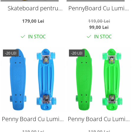
Skateboard pentru
PennyBoard Cu Lumini
Copii, din Lemn, cu roti
In Roti, roz
179,00 Lei
119,00 Lei
luminoase, 80 cm -
99,00 Lei
Rocket Off Negru
IN STOC
IN STOC
-20 LEI
-20 LEI
Penny Board Cu Lumini
Penny Board Cu Lumini
In Roti, bleu
In Roti, verde
119,00 Lei
119,00 Lei