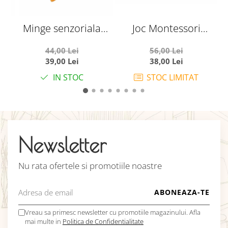
Minge senzoriala
Joc Montessori
J
textila cu oglinda
Recunoaste si
C
44,00 Lei
56,00 Lei
pentru bebelusi
Potriveste formele si
v
39,00 Lei
38,00 Lei
culorile, Piosso, din
IN STOC
STOC LIMITAT
lemn
Newsletter
Nu rata ofertele si promotiile noastre
Vreau sa primesc newsletter cu promotiile magazinului. Afla
mai multe in
Politica de Confidentialitate