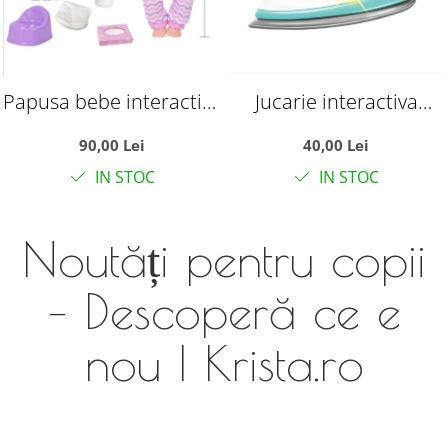
Papusa bebe interactiva
Jucarie interactiva
Drink & Wet Baby, in
pentru copii, cu baterii,
90,00 Lei
40,00 Lei
limba romana, olita si
functii electronice, 20
IN STOC
IN STOC
accesorii, 28 cm, +18
cm, +3 ani
luni
Noutăți pentru copii
– Descoperă ce e
nou | Krista.ro