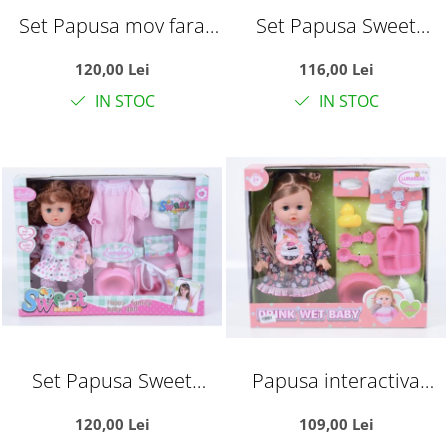
Set Papusa mov fara
Set Papusa Sweet
par, 33 cm, cu olita,
Babydoll fara par, cu
120,00 Lei
116,00 Lei
haine de schimb si
olita, haine de schimb si
IN STOC
IN STOC
sunete in limba
sunete in limba
romana, +3 ani
romana, +3 ani
Set Papusa Sweet
Papusa interactiva
Babydoll cu olita, haine
Lunabebe cu sunete in
120,00 Lei
109,00 Lei
de schimb si sunete in
limba romana, baie si