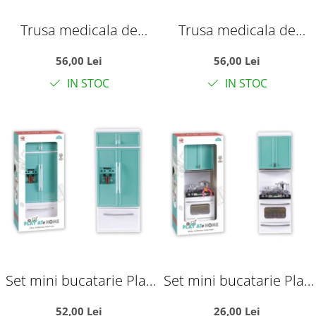
Trusa medicala de
Trusa medicala de
jucarie in valiza cu
jucarie in valiza cu
56,00 Lei
56,00 Lei
stetoscop, seringa si
stetoscop, seringa si
IN STOC
IN STOC
accesorii de doctor,
accesorii de doctor, roz,
bleu, plastic
plastic
Set mini bucatarie Play
Set mini bucatarie Play
at Home cu frigider,
at Home cu aragaz,
52,00 Lei
26,00 Lei