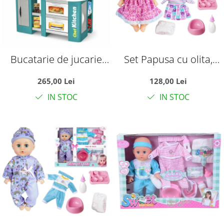
Bucatarie de jucarie
Set Papusa cu olita,
electronica Chef
haine de schimb si
265,00 Lei
128,00 Lei
Kitchen cu sunete,
sunete in limba
IN STOC
IN STOC
lumini si 53 accesorii,
romana, 33 cm, +3 ani
turcoaz, +3 ani