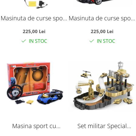
Masinuta de curse sport
Masinuta de curse sport
cu telecomanda tip
cu telecomanda tip
225,00 Lei
225,00 Lei
volan, usi automate si
volan, usi automate si
IN STOC
IN STOC
acumulator, galben, 35
acumulator, rosie, 35
cm, +6 ani
cm, +6 ani
Masina sport cu
Set militar Special
telecomanda RC Top-
Forces cu rucsac