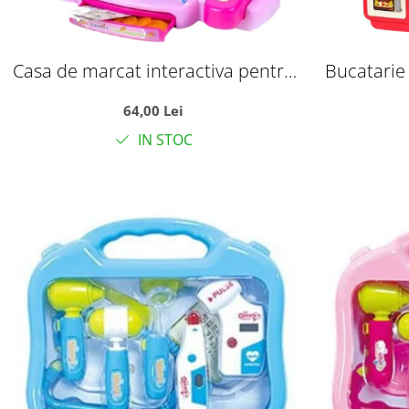
Casa de marcat interactiva pentru
Bucatarie
copii cu sunete, scanner si 18
Cooking Fa
64,00 Lei
accesorii, roz, +3 ani
accesorii
IN STOC