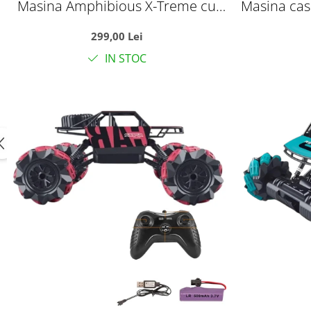
Masina Amphibious X-Treme cu
Masina cas
telecomanda 2.4 GHz, functionare
brat rasuc
299,00 Lei
pe apa, zapada si uscat, +3 ani
si 
IN STOC