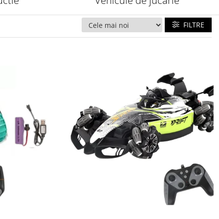
uctie
Vehicule de jucarie
FILTRE