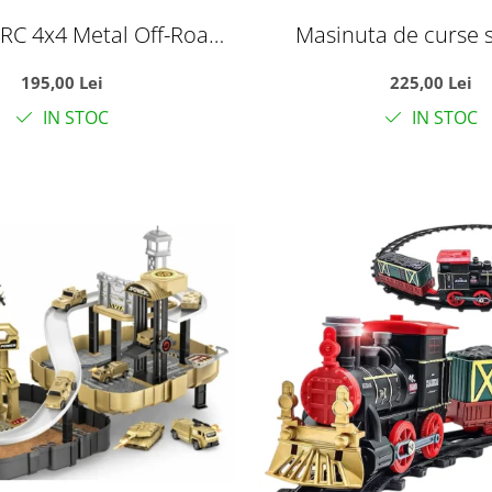
RC 4x4 Metal Off-Road
Masinuta de curse 
anda 2.4GHz, suspensii,
telecomanda tip vol
195,00 Lei
225,00 Lei
rawler, verde, +6 ani
automate si acumulato
IN STOC
IN STOC
35 cm, +6 an