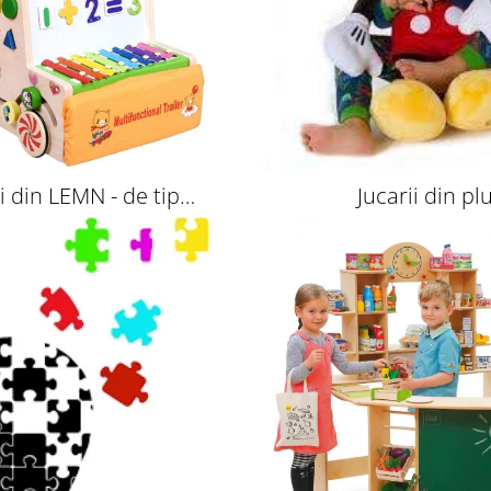
ii din LEMN - de tip
Jucarii din pl
Montessori