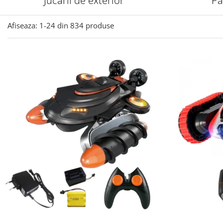
Jucarii de exterior
Pa
Afiseaza:
1-
24
din
834
produse