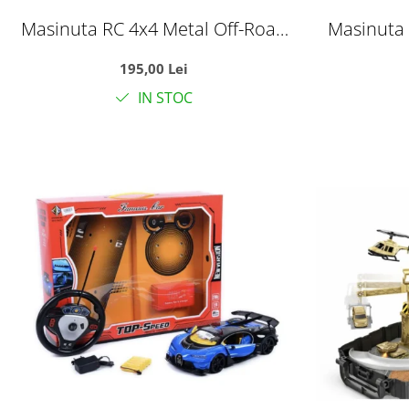
Masinuta RC 4x4 Metal Off-Road
Masinuta 
cu telecomanda 2.4GHz, suspensii,
cu telecom
195,00 Lei
roti crawler, rosu, +6 ani
roti c
IN STOC