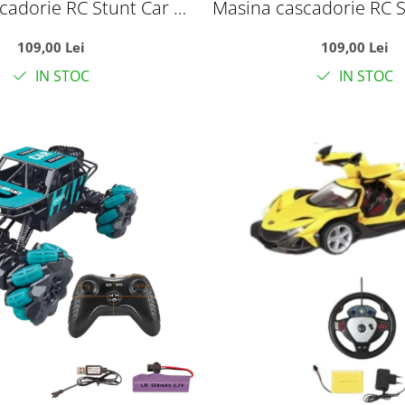
cadorie RC Stunt Car cu
Masina cascadorie RC S
it, telecomanda 2.4GHz
brat rasucit, telecom
109,00 Lei
109,00 Lei
acumulator, rosu
si acumulator, v
IN STOC
IN STOC