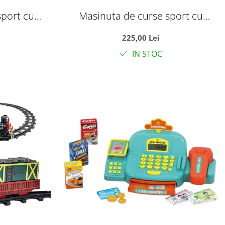
sport cu
Masinuta de curse sport cu
an, usi
telecomanda tip volan, usi
225,00 Lei
r, galben,
automate si acumulator, rosie, 35
IN STOC
i
cm, +6 ani