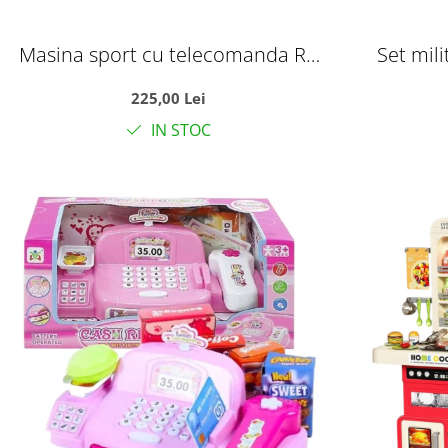
Masina sport cu telecomanda RC
Set mili
Top-Speed, volan interactiv si
rucsac 
225,00 Lei
acumulator, scara 1:14, +6 ani
militar
IN STOC