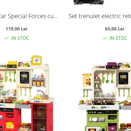
tar Special Forces cu
Set trenulet electric ret
transformabil in baza
lumini, sunete si sina 
119,00 Lei
65,00 Lei
a si vehicule, +3 ani
european
IN STOC
IN STOC