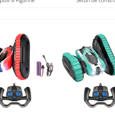
pusi si Figurine
Seturi de constr