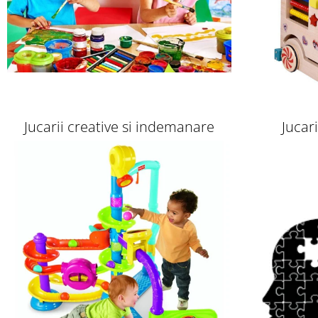
Jucarii creative si indemanare
Jucar