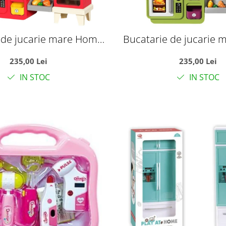
 de jucarie mare Home
Bucatarie de jucarie
st Food cu apa reala si
Cooking Fast Food cu a
235,00 Lei
235,00 Lei
, rosu, 100 cm, +3 ani
accesorii, verde, 100 
IN STOC
IN STOC