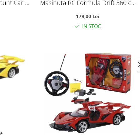
tunt Car cu
Masinuta RC Formula Drift 360 cu
anda 2.4GHz
roti omni-directionale, efect jet
179,00 Lei
erde
luminos si sunete, 35 cm, +6 ani
IN STOC