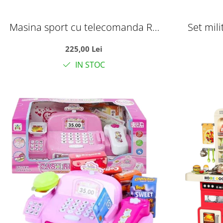
Masina sport cu telecomanda RC
Set mili
Top-Speed, volan interactiv si
rucsac 
225,00 Lei
acumulator, scara 1:14, +6 ani
militar
IN STOC