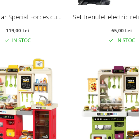
tar Special Forces cu
Set trenulet electric ret
transformabil in baza
lumini, sunete si sina 
119,00 Lei
65,00 Lei
a si vehicule, +3 ani
european
IN STOC
IN STOC