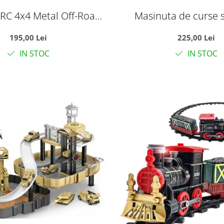
RC 4x4 Metal Off-Road
Masinuta de curse 
anda 2.4GHz, suspensii,
telecomanda tip vol
195,00 Lei
225,00 Lei
rawler, verde, +6 ani
automate si acumulato
IN STOC
IN STOC
35 cm, +6 an