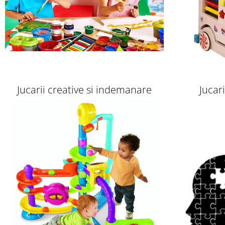
Jucarii creative si indemanare
Jucar