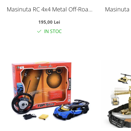
Masinuta RC 4x4 Metal Off-Road
Masinuta 
cu telecomanda 2.4GHz, suspensii,
cu telecom
195,00 Lei
roti crawler, rosu, +6 ani
roti c
IN STOC