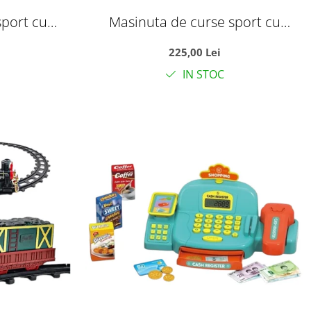
sport cu
Masinuta de curse sport cu
an, usi
telecomanda tip volan, usi
225,00 Lei
r, galben,
automate si acumulator, rosie, 35
IN STOC
i
cm, +6 ani