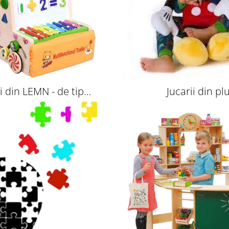
ii din LEMN - de tip
Jucarii din pl
Montessori