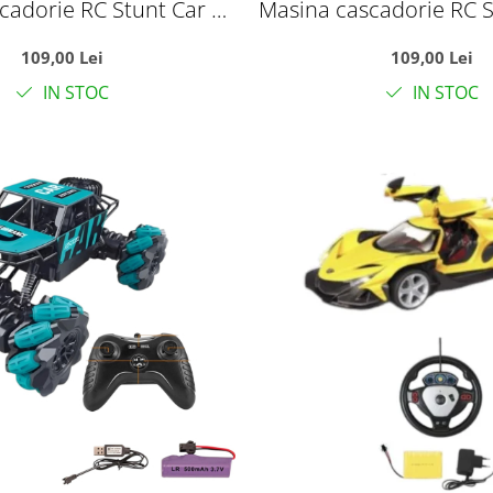
cadorie RC Stunt Car cu
Masina cascadorie RC S
it, telecomanda 2.4GHz
brat rasucit, telecom
109,00 Lei
109,00 Lei
acumulator, rosu
si acumulator, v
IN STOC
IN STOC