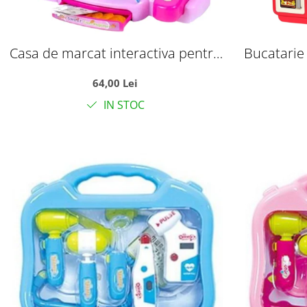
Casa de marcat interactiva pentru
Bucatarie
copii cu sunete, scanner si 18
Cooking Fa
64,00 Lei
accesorii, roz, +3 ani
accesorii
IN STOC