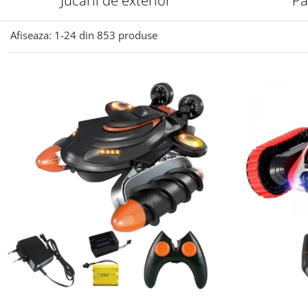
Jucarii de exterior
Pa
Afiseaza:
1-
24
din
853
produse