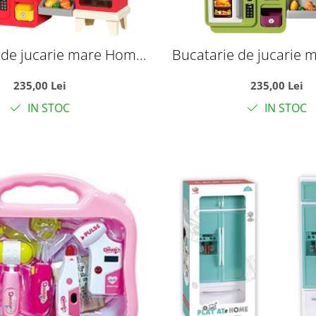
 de jucarie mare Home
Bucatarie de jucarie
st Food cu apa reala si
Cooking Fast Food cu a
235,00 Lei
235,00 Lei
, rosu, 100 cm, +3 ani
accesorii, verde, 100 
IN STOC
IN STOC