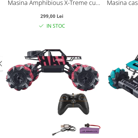
Masina Amphibious X-Treme cu
Masina cas
telecomanda 2.4 GHz, functionare
brat rasuc
299,00 Lei
pe apa, zapada si uscat, +3 ani
si 
IN STOC