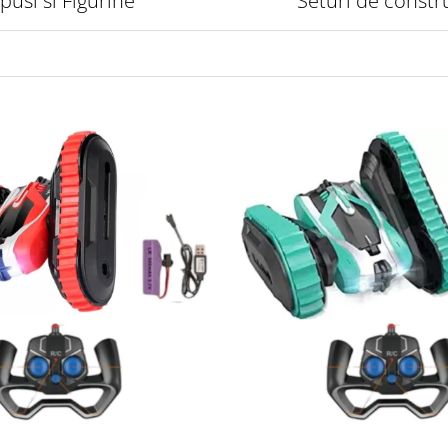
pusi si Figurine
Seturi de constr