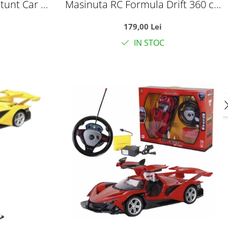
tunt Car cu
Masinuta RC Formula Drift 360 cu
anda 2.4GHz
roti omni-directionale, efect jet
179,00 Lei
erde
luminos si sunete, 35 cm, +6 ani
IN STOC