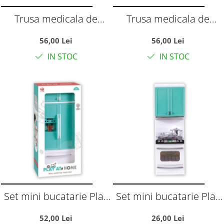
Trusa medicala de
Trusa medicala de
jucarie in valiza cu
jucarie in valiza cu
56,00 Lei
56,00 Lei
stetoscop, seringa si
stetoscop, seringa si
IN STOC
IN STOC
accesorii de doctor,
accesorii de doctor, roz,
bleu, plastic
plastic
Set mini bucatarie Play
Set mini bucatarie Play
at Home cu frigider,
at Home cu aragaz,
52,00 Lei
26,00 Lei
congelator si sunete,
cuptor si accesorii, alb-