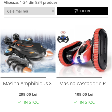
Afiseaza:
1-
24
din
834
produse
FILTRE
Masina Amphibious X-
Masina cascadorie RC
Treme cu telecomanda
Stunt Car cu brat
299,00 Lei
109,00 Lei
2.4 GHz, functionare pe
rasucit, telecomanda
IN STOC
IN STOC
apa, zapada si uscat, +3
2.4GHz si acumulator,
ani
rosu