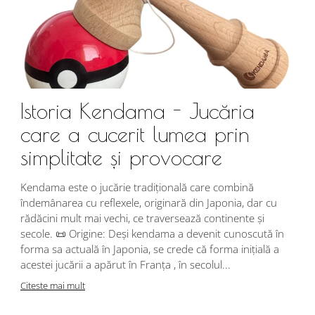
Istoria Kendama - Jucăria
care a cucerit lumea prin
simplitate și provocare
Î
s
Kendama este o jucărie tradițională care combină
r
îndemânarea cu reflexele, originară din Japonia, dar cu
i
rădăcini mult mai vechi, ce traversează continente și
d
secole. 📜 Origine: Deși kendama a devenit cunoscută în
j
forma sa actuală în Japonia, se crede că forma inițială a
p
acestei jucării a apărut în Franța , în secolul...
C
Citeste mai mult