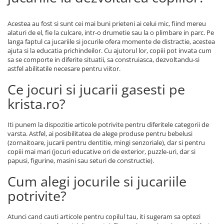
Acestea au fost si sunt cei mai buni prieteni ai celui mic, fiind mereu
alaturi de el, fie la culcare, intr-o drumetie sau la o plimbare in parc. Pe
langa faptul ca jucariile si jocurile ofera momente de distractie, acestea
ajuta si la educatia prichindeilor. Cu ajutorul lor, copiii pot invata cum
sa se comporte in diferite situatii, sa construiasca, dezvoltandu-si
astfel abilitatile necesare pentru viitor.
Ce jocuri si jucarii gasesti pe
krista.ro?
Iti punem la dispozitie articole potrivite pentru diferitele categorii de
varsta. Astfel, ai posibilitatea de alege produse pentru bebelusi
(zornaitoare, jucarii pentru dentitie, mingi senzoriale), dar si pentru
copiii mai mari (jocuri educative ori de exterior, puzzle-uri, dar si
papusi, figurine, masini sau seturi de constructie).
Cum alegi jocurile si jucariile
potrivite?
Atunci cand cauti articole pentru copilul tau, iti sugeram sa optezi