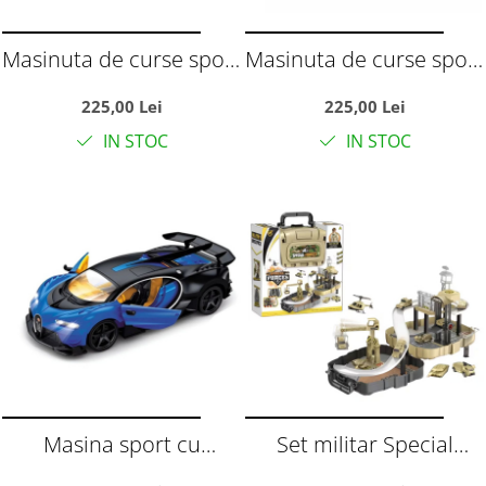
Masinuta de curse sport
Masinuta de curse sport
cu telecomanda tip
cu telecomanda tip
225,00 Lei
225,00 Lei
volan, usi automate si
volan, usi automate si
IN STOC
IN STOC
acumulator, galben, 35
acumulator, rosie, 35
cm, +6 ani
cm, +6 ani
Masina sport cu
Set militar Special
telecomanda RC Top-
Forces cu rucsac