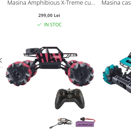
Masina Amphibious X-Treme cu
Masina cas
telecomanda 2.4 GHz, functionare
brat rasuc
299,00 Lei
pe apa, zapada si uscat, +3 ani
si 
IN STOC