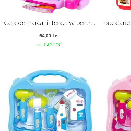
Casa de marcat interactiva pentru
Bucatarie
copii cu sunete, scanner si 18
Cooking Fa
64,00 Lei
accesorii, roz, +3 ani
accesorii
IN STOC