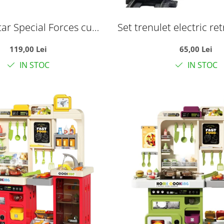
tar Special Forces cu
Set trenulet electric ret
transformabil in baza
lumini, sunete si sina 
119,00 Lei
65,00 Lei
a si vehicule, +3 ani
european
IN STOC
IN STOC