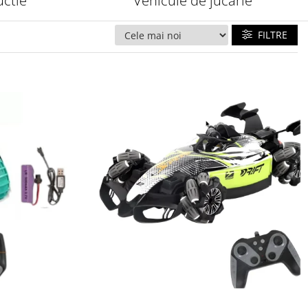
uctie
Vehicule de jucarie
FILTRE