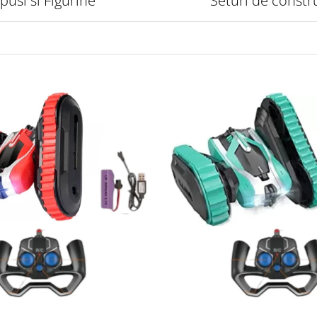
pusi si Figurine
Seturi de constr