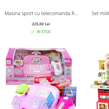
Masina sport cu telecomanda RC
Set mili
Top-Speed, volan interactiv si
rucsac 
225,00 Lei
acumulator, scara 1:14, +6 ani
militar
IN STOC