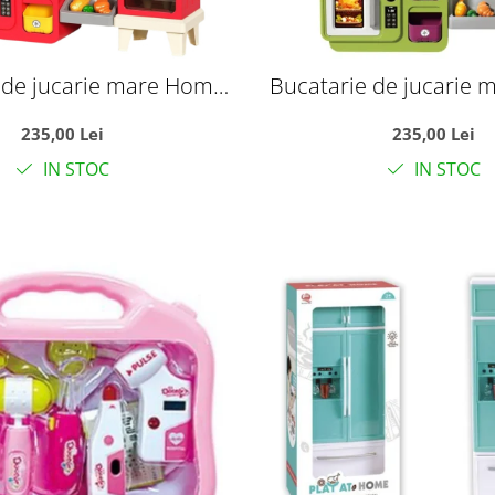
 de jucarie mare Home
Bucatarie de jucarie
st Food cu apa reala si
Cooking Fast Food cu a
235,00 Lei
235,00 Lei
, rosu, 100 cm, +3 ani
accesorii, verde, 100 
IN STOC
IN STOC