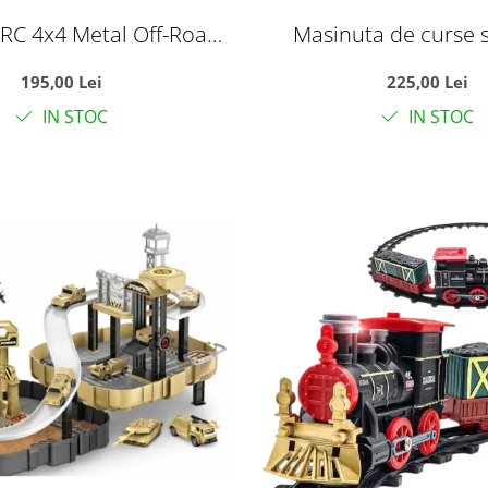
RC 4x4 Metal Off-Road
Masinuta de curse 
anda 2.4GHz, suspensii,
telecomanda tip vol
195,00 Lei
225,00 Lei
rawler, verde, +6 ani
automate si acumulato
IN STOC
IN STOC
35 cm, +6 an