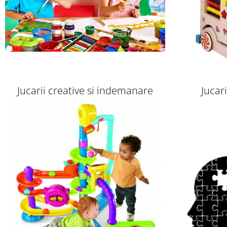
Jucarii creative si indemanare
Jucar