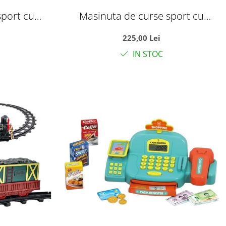
sport cu
Masinuta de curse sport cu
an, usi
telecomanda tip volan, usi
225,00 Lei
r, galben,
automate si acumulator, rosie, 35
IN STOC
i
cm, +6 ani