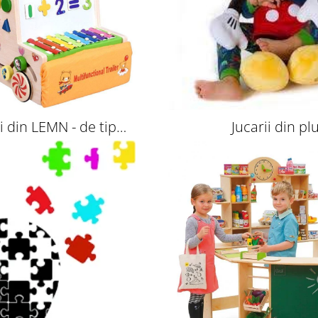
ii din LEMN - de tip
Jucarii din pl
Montessori