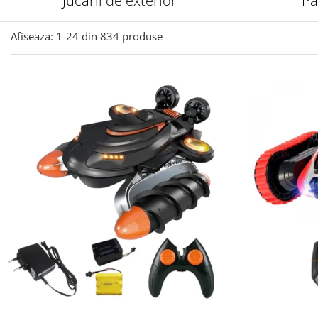
Jucarii de exterior
Pa
Afiseaza:
1-
24
din
834
produse