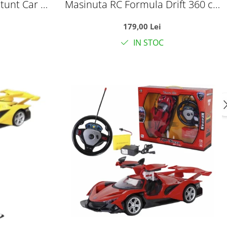
tunt Car cu
Masinuta RC Formula Drift 360 cu
anda 2.4GHz
roti omni-directionale, efect jet
179,00 Lei
erde
luminos si sunete, 35 cm, +6 ani
IN STOC