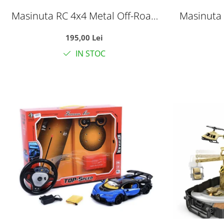
Masinuta RC 4x4 Metal Off-Road
Masinuta 
cu telecomanda 2.4GHz, suspensii,
cu telecom
195,00 Lei
roti crawler, rosu, +6 ani
roti c
IN STOC