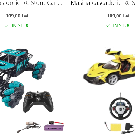
cadorie RC Stunt Car cu
Masina cascadorie RC S
it, telecomanda 2.4GHz
brat rasucit, telecom
109,00 Lei
109,00 Lei
acumulator, rosu
si acumulator, v
IN STOC
IN STOC