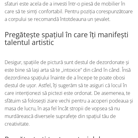
sfaturi este acela de a investi într-o piesă de mobilier în
care să te simți confortabil. Pentru poziția corespunzătoare
a corpului se recomandă întotdeauna un șevalet.
Pregătește spațiul în care îți manifești
talentul artistic
Desigur, spațiile de pictură sunt destul de dezordonate și
este bine să lași arta să te „intoxice” din când în când. Însă
dezordinea spațiului înainte de a începe te poate obosi
destul de ușor. Astfel, îți sugerăm să te asiguri că locul în
care intenționezi să pictezi este ordonat. De asemenea, te
sfătuim să folosești ziare vechi pentru a acoperi podeaua și
masa de lucru, în așa fel încât stropii de vopsea să nu
murdărească diversele suprafețe din spațiul tău de
creativitate.