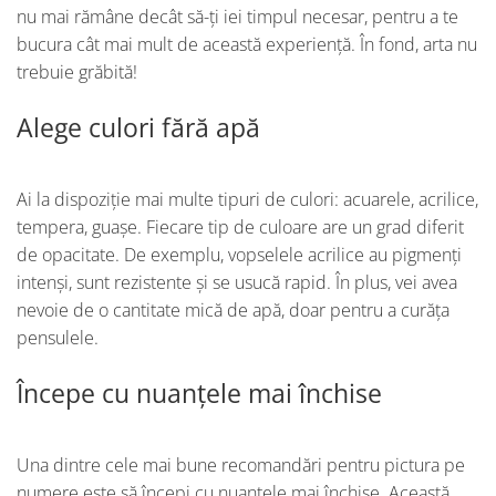
nu mai rămâne decât să-ți iei timpul necesar, pentru a te
bucura cât mai mult de această experiență. În fond, arta nu
trebuie grăbită!
Alege culori fără apă
Ai la dispoziție mai multe tipuri de culori: acuarele, acrilice,
tempera, guașe. Fiecare tip de culoare are un grad diferit
de opacitate. De exemplu, vopselele acrilice au pigmenți
intenși, sunt rezistente și se usucă rapid. În plus, vei avea
nevoie de o cantitate mică de apă, doar pentru a curăța
pensulele.
Începe cu nuanțele mai închise
Una dintre cele mai bune recomandări pentru pictura pe
numere este să începi cu nuanțele mai închise. Această