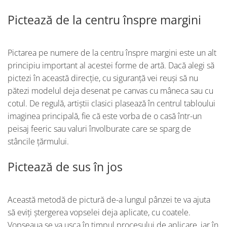
Pictează de la centru înspre margini
Pictarea pe numere de la centru înspre margini este un alt
principiu important al acestei forme de artă. Dacă alegi să
pictezi în această direcție, cu siguranță vei reuși să nu
pătezi modelul deja desenat pe canvas cu mâneca sau cu
cotul. De regulă, artiștii clasici plasează în centrul tabloului
imaginea principală, fie că este vorba de o casă într-un
peisaj feeric sau valuri învolburate care se sparg de
stâncile țărmului.
Pictează de sus în jos
Această metodă de pictură de-a lungul pânzei te va ajuta
să eviți ștergerea vopselei deja aplicate, cu coatele.
Vopseaua se va usca în timpul procesului de aplicare, iar în