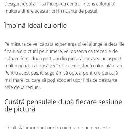
Desigur, ideal ar fi să începi cu centrul intens colorat al
multora dintre aceste flori în nuanțe de pastel.
Îmbină ideal culorile
Pe măsură ce vei căpăta experiență și vei ajunge la detaliile
finale ale picturii pe numere, vei observa că trecerile de
culoare între două porțiuni din pictură vor avea un aspect
mult mai natural dacă vei îmbina cele două culori alăturate.
Pentru acest pas, îți sugerăm să optezi pentru o pensulă
mai mare, cu care să poți acoperi ușor linia ce desparte
cele două regiuni.
Curăță pensulele după fiecare sesiune
de pictură
Un alt sfat important pentru pictura pe numere este