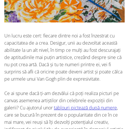
Un lucru este cert: fiecare dintre noi a fost înzestrat cu
capacitatea de a crea. Desigur, unii au dezvoltat această
abilitate la un alt nivel, în timp ce mulți au fost descurajați
de aptitudinile mai puțin artistice, crezând despre sine că
nu pot crea artă. Dacă și tu te numeri printre ei, vei fi
surprins să afli că oricine poate deveni artist și poate călca
pe urmele unui Van Gogh plin de expresivitate.
Ce ai spune dacă ți-am dezvălui că poți realiza picturi pe
canvas asemenea artiștilor din celebrele expoziții din
galerii? Cu ajutorul unor
tablouri pictează după numere
,
care se bucură în prezent de o popularitate din ce în ce
mai mare, vei reuși să îți dezvolți potențialul creativ,