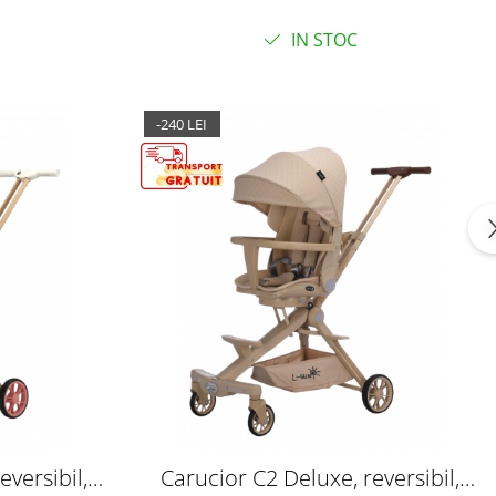
IN STOC
-240 LEI
eversibil,
Carucior C2 Deluxe, reversibil,