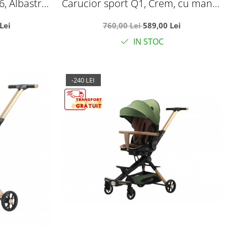
6, Albastru,
Carucior sport Q1, Crem, cu maner
cu maner
reversibil, pozitie de somn, pliabil,
Lei
760,00 Lei
589,00 Lei
cioare si
cu husa si geanta
IN STOC
-240 LEI