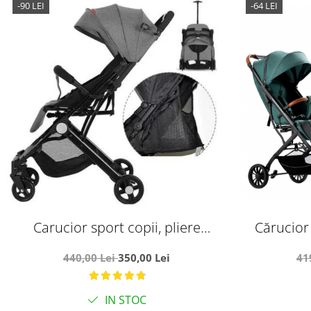
-90 LEI
-64 LEI
Carucior sport copii, pliere
Cărucior
compacta pentru avion, cu sistem
picioare, p
440,00 Lei
350,00 Lei
41
troller, C8 gri
IN STOC