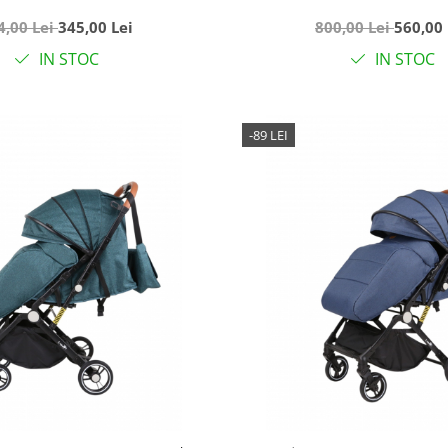
, 309 Negru cu planete
pliabil, cu lumini si mu
4,00 Lei
345,00 Lei
800,00 Lei
560,00 
roz
IN STOC
IN STOC
-89 LEI