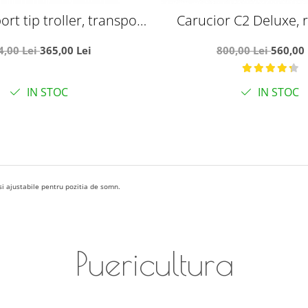
ort tip troller, transport
Carucior C2 Deluxe, r
n, Y1 - multicolor
pliabil, cu lumini si mu
4,00 Lei
365,00 Lei
800,00 Lei
560,00 
IN STOC
IN STOC
 si ajustabile pentru pozitia de somn.
Puericultura