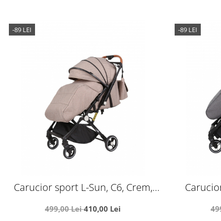
-89 LEI
-89 LEI
Carucior sport L-Sun, C6, Crem,
Carucior
pliabil tip troller, cu maner
pliabil
499,00 Lei
410,00 Lei
49
reversibil, husa de picioare si
reversib