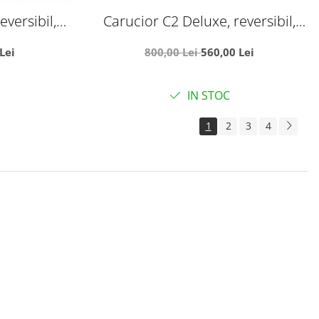
eversibil,
Carucior C2 Deluxe, reversibil,
zica, Negru
pliabil, cu lumini si muzica, Verde
Lei
800,00 Lei
560,00 Lei
cu negru
IN STOC
1
2
3
4