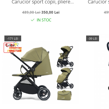
Carucior sport copii, pliere
Carucior 
compacta pentru avion, cu sistem
pliabil
489,00 Lei
350,00 Lei
49
troller, C8 crem
reversib
IN STOC
-171 LEI
-39 LEI