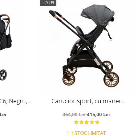
-49 LEI
C6, Negru,
Carucior sport, cu maner
cu maner
reversibil, pliabil si troler, T700 For
Lei
464,00 Lei
415,00 Lei
cioare si
Angel, Gri
STOC LIMITAT