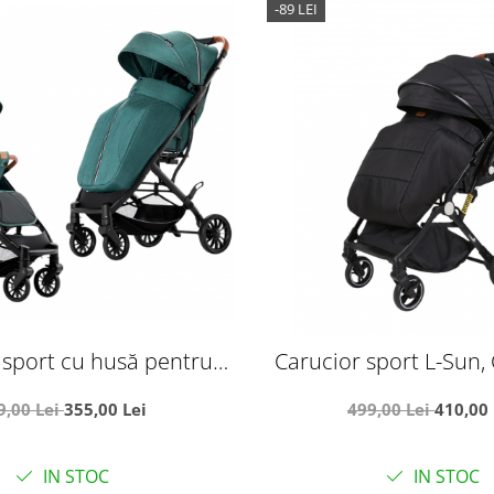
-89 LEI
 sport cu husă pentru
Carucior sport L-Sun, 
liere rapidă tip troller,
pliabil tip troller, 
9,00 Lei
355,00 Lei
499,00 Lei
410,00 
S1 verde
reversibil, husa de pi
gentuta
IN STOC
IN STOC