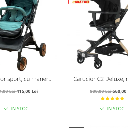
or sport, cu maner
Carucior C2 Deluxe, r
pliabil si troler, T700 For
pliabil, cu lumini si mu
4,00 Lei
415,00 Lei
800,00 Lei
560,00 
Angel, Verde
cu flori
IN STOC
IN STOC