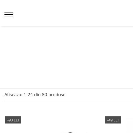
Afiseaza:
1-
24
din
80
produse
-90 LEI
-49 LEI