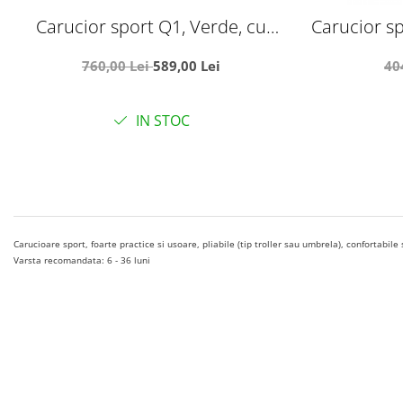
Carucior sport Q1, Verde, cu
Carucior sp
maner reversibil, pozitie de somn,
avio
760,00 Lei
589,00 Lei
40
pliabil, cu husa si geanta
IN STOC
Carucioare sport, foarte practice si usoare, pliabile (tip troller sau umbrela), confortabile
Varsta recomandata: 6 - 36 luni