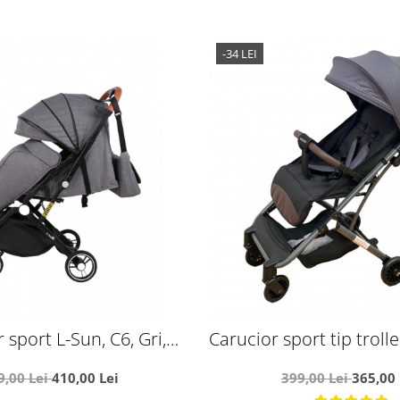
-34 LEI
 sport L-Sun, C6, Gri,
Carucior sport tip trolle
 tip troller, cu maner
avion, Y1 - gr
9,00 Lei
410,00 Lei
399,00 Lei
365,00 
il, husa de picioare si