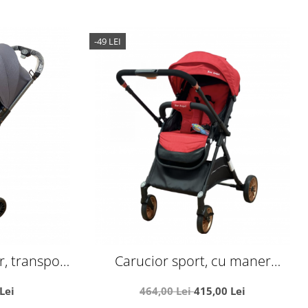
-49 LEI
r, transport
Carucior sport, cu maner
i
reversibil, pliabil si troler, T700 For
Lei
464,00 Lei
415,00 Lei
Angel, Rosu