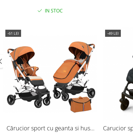
gentuta
IN STOC
-61 LEI
-49 LEI
Cărucior sport cu geanta si husă
Carucior sp