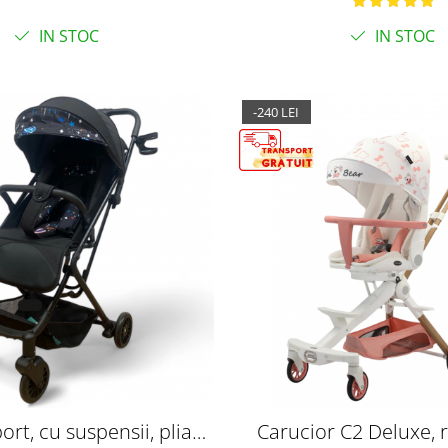
gentuta
IN STOC
IN STOC
-240 LEI
ort, cu suspensii, pliabil
Carucior C2 Deluxe, r