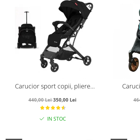
Carucior sport copii, pliere
Caruci
compacta pentru avion, cu sistem
reversibil, 
440,00 Lei
350,00 Lei
46
troller, C8 negru
IN STOC