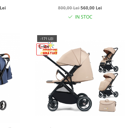
zica, Alb cu
pliabil, cu lumini si muzica, Crem
Lei
800,00 Lei
560,00 Lei
IN STOC
-171 LEI