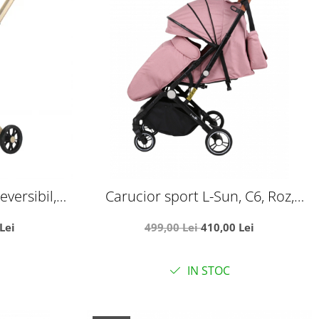
eversibil,
Carucior sport L-Sun, C6, Roz,
zica, Negru
pliabil tip troller, cu maner
Lei
499,00 Lei
410,00 Lei
reversibil, husa de picioare si
gentuta
IN STOC