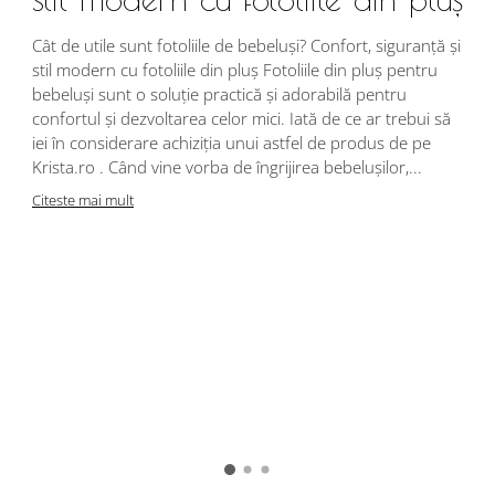
Cât de utile sunt fotoliile de bebeluși? Confort, siguranță și
stil modern cu fotoliile din pluș Fotoliile din pluș pentru
bebeluși sunt o soluție practică și adorabilă pentru
confortul și dezvoltarea celor mici. Iată de ce ar trebui să
iei în considerare achiziția unui astfel de produs de pe
Krista.ro . Când vine vorba de îngrijirea bebelușilor,...
Citeste mai mult
Î
s
r
i
d
j
p
C