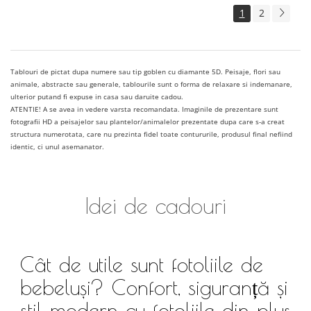
1
2
Tablouri de pictat dupa numere sau tip goblen cu diamante 5D. Peisaje, flori sau
animale, abstracte sau generale, tablourile sunt o forma de relaxare si indemanare,
ulterior putand fi expuse in casa sau daruite cadou.
ATENTIE! A se avea in vedere varsta recomandata. Imaginile de prezentare sunt
fotografii HD a peisajelor sau plantelor/animalelor prezentate dupa care s-a creat
structura numerotata, care nu prezinta fidel toate contururile, produsul final nefiind
identic, ci unul asemanator.
Idei de cadouri
Cât de utile sunt fotoliile de
bebeluși? Confort, siguranță și
stil modern cu fotoliile din pluș