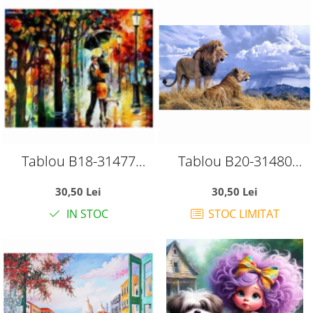
Tablou B18-31477
Tablou B20-31480
Goblen Diamante
Goblen Diamante
30,50 Lei
30,50 Lei
rotunde, 50 x 40 cm,
rotunde, 50 x 40 cm,
IN STOC
STOC LIMITAT
Indragostiti sub
Leul si leoaica in savana
umbrela