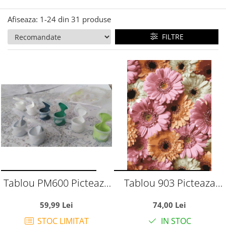
numere
Afiseaza:
1-
24
din
31
produse
FILTRE
Tablou PM600 Picteaza
Tablou 903 Picteaza
Dupa Numere Panda in
Dupa Numere,
59,99 Lei
74,00 Lei
leagan, 20x30 cm
Crizanteme Pastelate,
STOC LIMITAT
IN STOC
40x50 cm