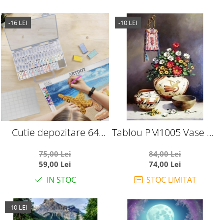
-16 LEI
-10 LEI
Cutie depozitare 64
Tablou PM1005 Vase de
compartimente, pentru
lut cu flori, Picteaza
75,00 Lei
84,00 Lei
pietricele, bijuterii,
dupa numere, cu rama
59,00 Lei
74,00 Lei
accesorii mici
de lemn, 40 x 50 cm
IN STOC
STOC LIMITAT
-10 LEI