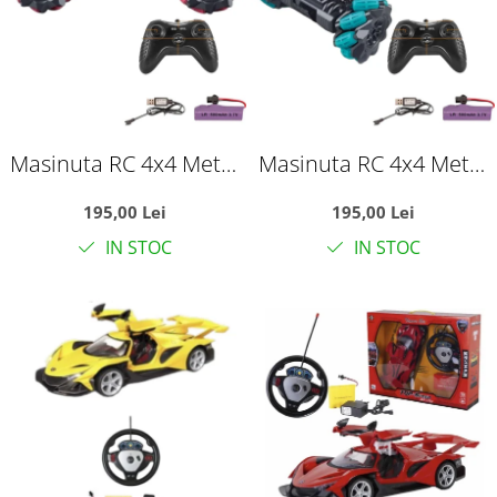
Masinuta RC 4x4 Metal
Masinuta RC 4x4 Metal
Off-Road cu
Off-Road cu
195,00 Lei
195,00 Lei
telecomanda 2.4GHz,
telecomanda 2.4GHz,
IN STOC
IN STOC
suspensii, roti crawler,
suspensii, roti crawler,
rosu, +6 ani
verde, +6 ani