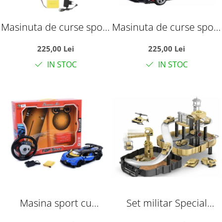
Masinuta de curse sport
Masinuta de curse sport
cu telecomanda tip
cu telecomanda tip
225,00 Lei
225,00 Lei
volan, usi automate si
volan, usi automate si
IN STOC
IN STOC
acumulator, galben, 35
acumulator, rosie, 35
cm, +6 ani
cm, +6 ani
Masina sport cu
Set militar Special
telecomanda RC Top-
Forces cu rucsac