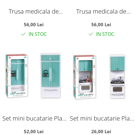
Trusa medicala de
Trusa medicala de
jucarie in valiza cu
jucarie in valiza cu
56,00 Lei
56,00 Lei
stetoscop, seringa si
stetoscop, seringa si
IN STOC
IN STOC
accesorii de doctor,
accesorii de doctor, roz,
bleu, plastic
plastic
Set mini bucatarie Play
Set mini bucatarie Play
at Home cu frigider,
at Home cu aragaz,
52,00 Lei
26,00 Lei
congelator si sunete,
cuptor si accesorii, alb-