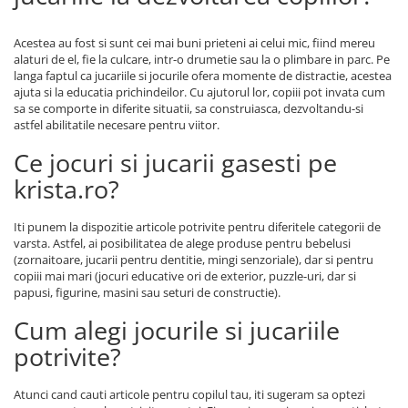
Acestea au fost si sunt cei mai buni prieteni ai celui mic, fiind mereu
alaturi de el, fie la culcare, intr-o drumetie sau la o plimbare in parc. Pe
langa faptul ca jucariile si jocurile ofera momente de distractie, acestea
ajuta si la educatia prichindeilor. Cu ajutorul lor, copiii pot invata cum
sa se comporte in diferite situatii, sa construiasca, dezvoltandu-si
astfel abilitatile necesare pentru viitor.
Ce jocuri si jucarii gasesti pe
krista.ro?
Iti punem la dispozitie articole potrivite pentru diferitele categorii de
varsta. Astfel, ai posibilitatea de alege produse pentru bebelusi
(zornaitoare, jucarii pentru dentitie, mingi senzoriale), dar si pentru
copiii mai mari (jocuri educative ori de exterior, puzzle-uri, dar si
papusi, figurine, masini sau seturi de constructie).
Cum alegi jocurile si jucariile
potrivite?
Atunci cand cauti articole pentru copilul tau, iti sugeram sa optezi