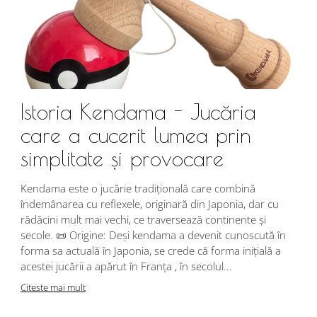
Istoria Kendama - Jucăria
care a cucerit lumea prin
simplitate și provocare
Î
s
Kendama este o jucărie tradițională care combină
r
îndemânarea cu reflexele, originară din Japonia, dar cu
i
rădăcini mult mai vechi, ce traversează continente și
d
secole. 📜 Origine: Deși kendama a devenit cunoscută în
j
forma sa actuală în Japonia, se crede că forma inițială a
p
acestei jucării a apărut în Franța , în secolul...
C
Citeste mai mult