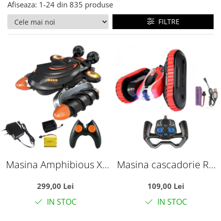
Afiseaza:
1-
24
din
835
produse
FILTRE
Masina Amphibious X-
Masina cascadorie RC
Treme cu telecomanda
Stunt Car cu brat
299,00 Lei
109,00 Lei
2.4 GHz, functionare pe
rasucit, telecomanda
IN STOC
IN STOC
apa, zapada si uscat, +3
2.4GHz si acumulator,
ani
rosu