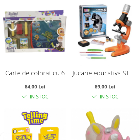
Carte de colorat cu 6
Jucarie educativa STEM
pagini, reutilizabila, cu
Microscop pentru micii
64,00 Lei
69,00 Lei
creta, rezistenta la apa,
cercetatori stiintifici,
IN STOC
IN STOC
Lumea Oceanelor
portocaliu