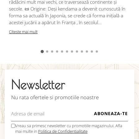
rădăcini mult mai vechi, ce traversează continente și
d
secole. 📜 Origine: Deși kendama a devenit cunoscută în
j
forma sa actuală în Japonia, se crede că forma inițială a
p
acestei jucării a apărut în Franța , în secolul...
C
Citeste mai mult
Newsletter
Nu rata ofertele si promotiile noastre
Vreau sa primesc newsletter cu promotiile magazinului. Afla
mai multe in
Politica de Confidentialitate