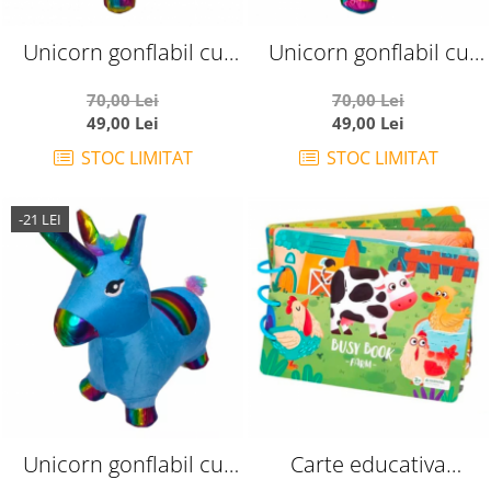
Unicorn gonflabil cu
Unicorn gonflabil cu
husa de plus, cu sunete
husa de plus, cu sunete
70,00 Lei
70,00 Lei
si lumini, mov
si lumini, roz
49,00 Lei
49,00 Lei
STOC LIMITAT
STOC LIMITAT
-21 LEI
Unicorn gonflabil cu
Carte educativa