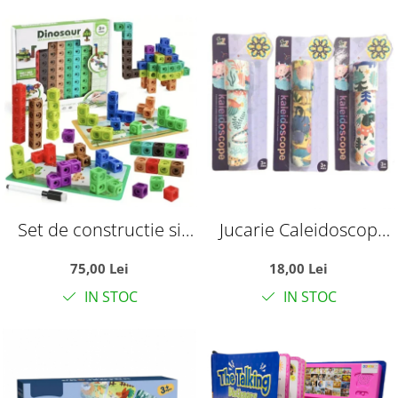
Set de constructie si
Jucarie Caleidoscop
calcule matematice,
pentru copii, model
75,00 Lei
18,00 Lei
cuburi interconectabile,
Water
IN STOC
IN STOC
Dinozaurul, cu 117
piese