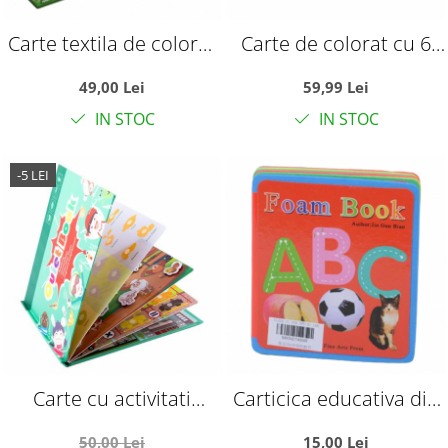
Carte textila de colorat
Carte de colorat cu 6
cu 6 pagini, reutilizabila,
pagini, reutilizabila, cu
49,00 Lei
59,99 Lei
cu carioci
carioci, rezistenta la apa
IN STOC
IN STOC
-5 LEI
Carte cu activitati
Carticica educativa din
educative, Quiet Book
spuma, 5 modele, Invata
50,00 Lei
15,00 Lei