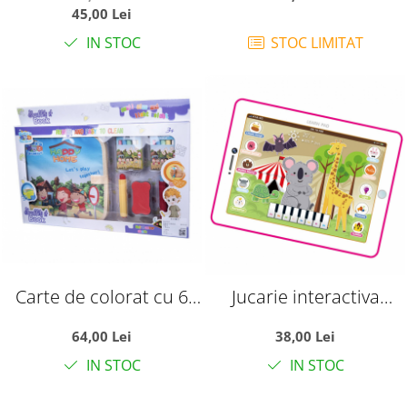
Invata de toate
prin joaca ABC
45,00 Lei
IN STOC
STOC LIMITAT
Carte de colorat cu 6
Jucarie interactiva
pagini, reutilizabila, cu
Prima mea tableta cu
64,00 Lei
38,00 Lei
creta, rezistenta la apa,
pian, Animale salbatice
IN STOC
IN STOC
Happy Home