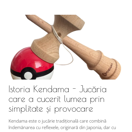
Istoria Kendama - Jucăria
care a cucerit lumea prin
simplitate și provocare
Î
s
Kendama este o jucărie tradițională care combină
r
îndemânarea cu reflexele, originară din Japonia, dar cu
i