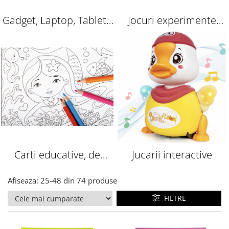
Gadget, Laptop, Tableta
Jocuri experimente
grafica
pentru copii | Jocuri
stiintifice
Carti educative, de
Jucarii interactive
colorat
Afiseaza:
25-
48
din
74
produse
FILTRE