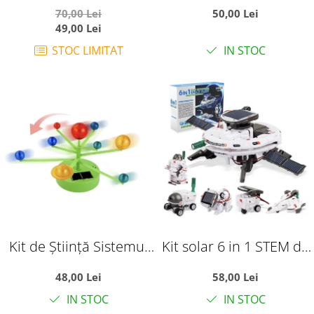
husa de plus, cu sunete
multifunctionala Busy
70,00 Lei
50,00 Lei
si lumini, bleu
Book Farm 2-6 ani
49,00 Lei
STOC LIMITAT
IN STOC
Kit de Știință Sistemul
Kit solar 6 in 1 STEM de
Solar cu 8 planete-
construit cu tematica
48,00 Lei
58,00 Lei
Sistem Solar cu Energie
flota Spatiului cosmic
IN STOC
IN STOC
Solară