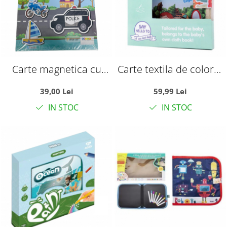
Carte magnetica cu
Carte textila de colorat
activitati educative, cu
cu 14 pagini,
39,00 Lei
59,99 Lei
piese puzzle si tablita
reutilizabila, cu carioci
IN STOC
IN STOC
de scris magnetica, cu
marker, Vehicule