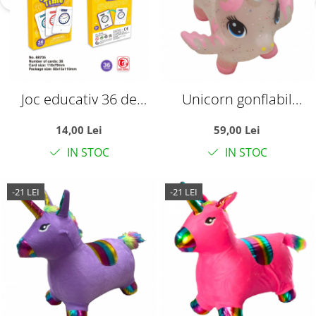
Joc educativ 36 de
Unicorn gonflabil
Carduri cognitive, Cat
transparent, cu sclipici,
14,00 Lei
59,00 Lei
este ceasul?
cu muzica si lumini
IN STOC
IN STOC
-21 LEI
-21 LEI