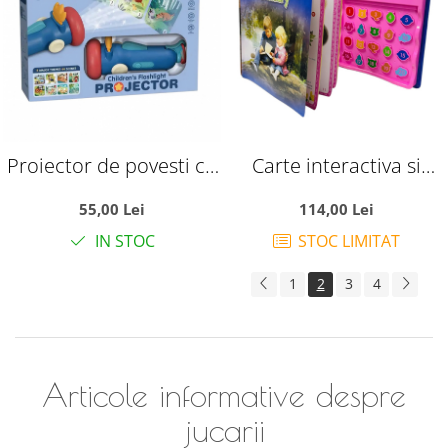
Proiector de povesti cu
Carte interactiva si
8 discuri – 64 imagini
educativa, E-book,
55,00 Lei
114,00 Lei
pentru copii
Dictionarul vorbitor, cu
IN STOC
STOC LIMITAT
500 cuvinte de baza
1
2
3
4
Articole informative despre
jucarii