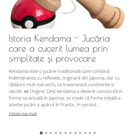
Istoria Kendama - Jucăria
care a cucerit lumea prin
simplitate și provocare
Î
s
Kendama este o jucărie tradițională care combină
r
îndemânarea cu reflexele, originară din Japonia, dar cu
i
rădăcini mult mai vechi, ce traversează continente și
d
secole. 📜 Origine: Deși kendama a devenit cunoscută în
j
forma sa actuală în Japonia, se crede că forma inițială a
p
acestei jucării a apărut în Franța , în secolul...
C
Citeste mai mult