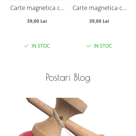
Carte magnetica cu
Carte magnetica cu
30 stickere
32 stickere
39,00 Lei
39,00 Lei
reutilizabile, Vehicule
reutilizabile,
r
in Oras
Animalele marine
IN STOC
IN STOC
Postari Blog