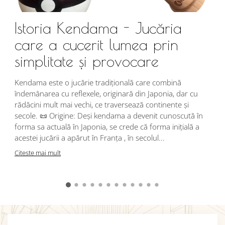
Istoria Kendama - Jucăria
care a cucerit lumea prin
simplitate și provocare
Î
s
Kendama este o jucărie tradițională care combină
r
îndemânarea cu reflexele, originară din Japonia, dar cu
i
rădăcini mult mai vechi, ce traversează continente și
d
secole. 📜 Origine: Deși kendama a devenit cunoscută în
j
forma sa actuală în Japonia, se crede că forma inițială a
p
acestei jucării a apărut în Franța , în secolul...
C
Citeste mai mult