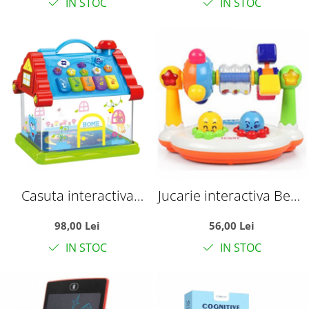
IN STOC
IN STOC
Casuta interactiva
Jucarie interactiva Bebe
Home pentru bebelusi –
Regatul Muzical Al
98,00 Lei
56,00 Lei
cu lumini, muzica si
Copiilor
IN STOC
IN STOC
proiectii stelare