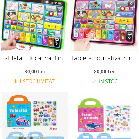
Tableta Educativa 3 in 1
Tableta Educativa 3 in 1
Romana-Engleza -
Romana-Engleza -
80,00 Lei
80,00 Lei
Activitati Logopedice si
Activitati Logopedice si
STOC LIMITAT
IN STOC
Jocuri, verde
Jocuri, roz