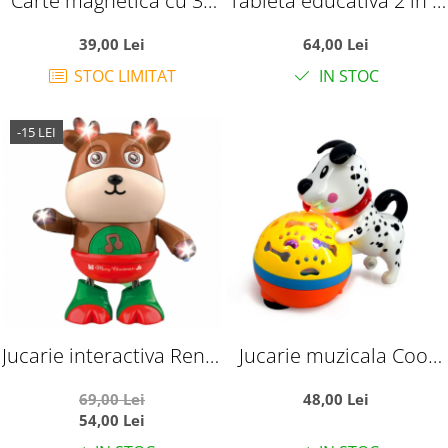
Carte magnetica cu 30
Tableta educativa 2 in 1
stickere reutilizabile,
in limba romana cu
39,00 Lei
64,00 Lei
Insectele benefice si
tabla de scris
STOC LIMITAT
IN STOC
daunatoare
-15 LEI
Jucarie interactiva Renul
Jucarie muzicala Cool
lui Mos Craciun canta si
Dog, cu proiectie 3D
69,00 Lei
48,00 Lei
danseaza, cu lumini
pentru copii
54,00 Lei