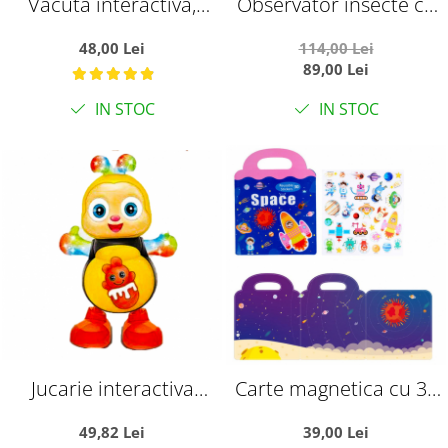
Vacuta interactiva,
Observator insecte cu
canta si danseaza
telescop, kit pentru
48,00 Lei
114,00 Lei
habitat in aer liber
89,00 Lei
IN STOC
IN STOC
Jucarie interactiva
Carte magnetica cu 30
Albinuta, canta si
stickere reutilizabile,
49,82 Lei
39,00 Lei
danseaza
Spatiul cosmic si