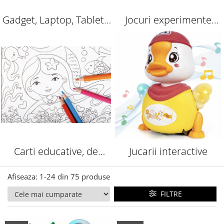
Gadget, Laptop, Tableta
Jocuri experimente
grafica
pentru copii | Jocuri
stiintifice
Carti educative, de
Jucarii interactive
colorat
Afiseaza:
1-
24
din
75
produse
FILTRE