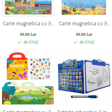
Carte magnetica cu 30
Carte magnetica cu 32
stickere reutilizabile,
stickere reutilizabile,
39,00 Lei
39,00 Lei
Vehicule in Oras
Animalele marine
IN STOC
IN STOC