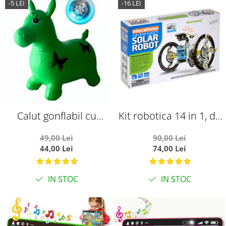
-5 LEI
-16 LEI
Calut gonflabil cu
Kit robotica 14 in 1, de
muzica si lumini, verde
constructie cu energie
49,00 Lei
90,00 Lei
solara
44,00 Lei
74,00 Lei
IN STOC
IN STOC