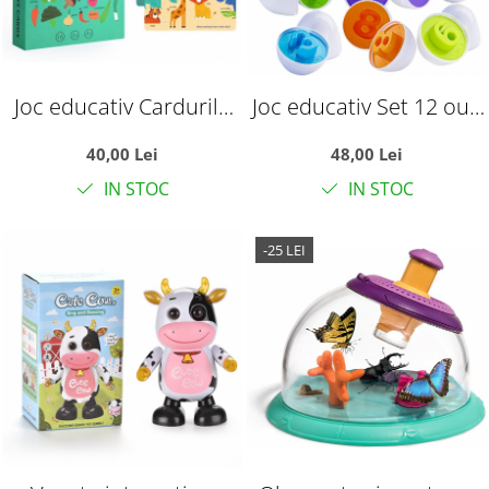
Joc educativ Cardurile
Joc educativ Set 12 oua
Cognitive - Enciclopedia
de potrivit cu cifre
40,00 Lei
48,00 Lei
vietii
IN STOC
IN STOC
-25 LEI