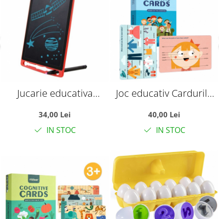
Jucarie educativa
Joc educativ Cardurile
Tableta grafica
Cognitive pe baza
34,00 Lei
40,00 Lei
electronica LCD, 8.5"
cunostintelor
IN STOC
IN STOC