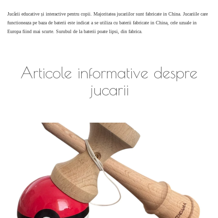
Jucării educative și interactive pentru copii. Majoritatea jucariilor sunt fabricate in China. Jucariile care
functioneaza pe baza de baterii este indicat a se utiliza cu baterii fabricate in China, cele uzuale in
Europa fiind mai scurte. Surubul de la baterii poate lipsi, din fabrica.
Articole informative despre
jucarii