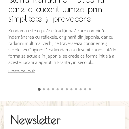
care a cucerit lumea prin
simplitate și provocare
Î
s
Kendama este o jucărie tradițională care combină
r
îndemânarea cu reflexele, originară din Japonia, dar cu
i
rădăcini mult mai vechi, ce traversează continente și
d
secole. 📜 Origine: Deși kendama a devenit cunoscută în
j
forma sa actuală în Japonia, se crede că forma inițială a
p
acestei jucării a apărut în Franța , în secolul...
C
Citeste mai mult
Newsletter