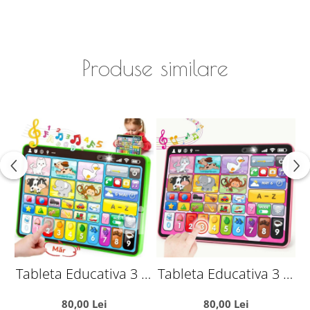
Produse similare
Tableta Educativa 3 in
Tableta Educativa 3 in
T
1 Romana-Engleza -
1 Romana-Engleza -
1
80,00 Lei
80,00 Lei