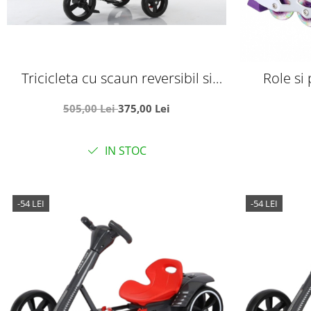
Tricicleta cu scaun reversibil si
Role si 
pozitie de somn, SL02 - Negru
SR06MS, r
505,00 Lei
375,00 Lei
masuri r
IN STOC
-54 LEI
-54 LEI