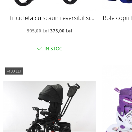
Tricicleta cu scaun reversibil si
Role copii 
pozitie de somn, SL02 - Negru cu
-
505,00 Lei
375,00 Lei
aripi aurii
IN STOC
-130 LEI