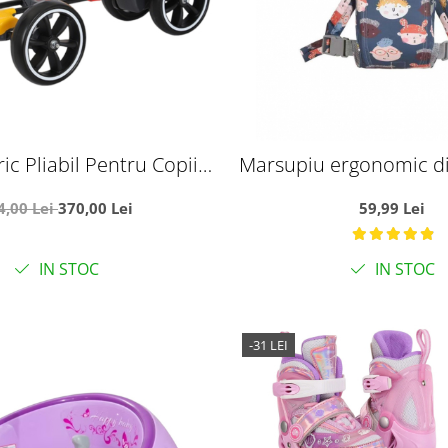
ric Pliabil Pentru Copii,
Marsupiu ergonomic d
 3-7 Ani, Galben
pentru bebelusi, Hap
4,00 Lei
370,00 Lei
59,99 Lei
bleumarin
IN STOC
IN STOC
-31 LEI