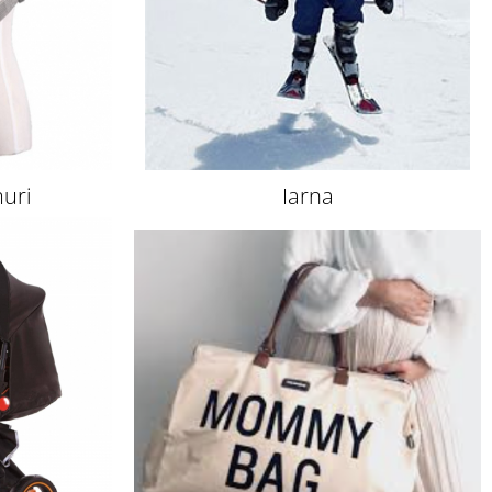
muri
Iarna