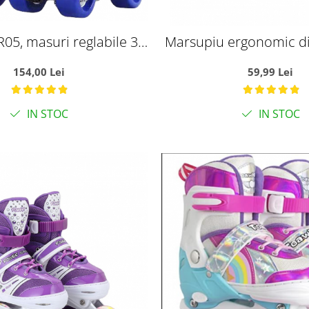
R05, masuri reglabile 31
Marsupiu ergonomic d
 34, albastru, S
pentru bebelusi, Frunze 
154,00 Lei
59,99 Lei
gri
IN STOC
IN STOC