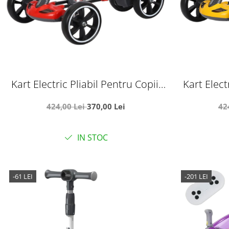
Kart Electric Pliabil Pentru Copii,
Kart Elect
6V, 3-7 Ani, Rosu
6V,
424,00 Lei
370,00 Lei
42
IN STOC
-61 LEI
-201 LEI