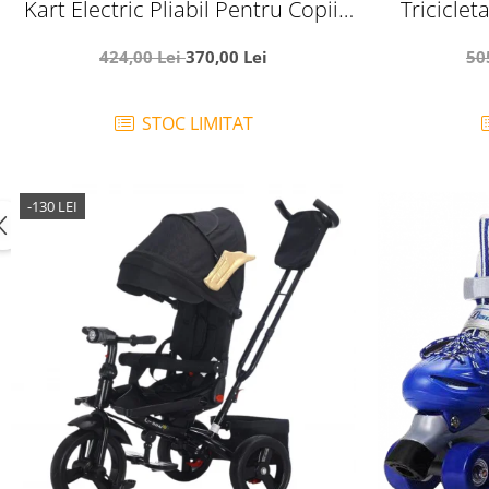
Kart Electric Pliabil Pentru Copii,
Triciclet
6V, 3-7 Ani, Negru
pozitie
424,00 Lei
370,00 Lei
50
STOC LIMITAT
-130 LEI