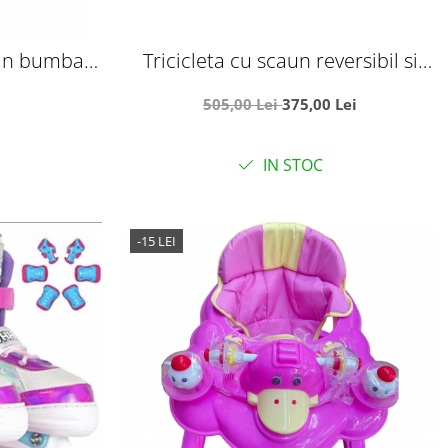
in bumbac,
Tricicleta cu scaun reversibil si
si Ursuleti,
pozitie de somn, SL02 - Gri
505,00 Lei
375,00 Lei
IN STOC
-15 LEI