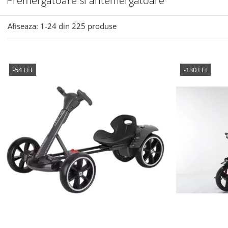
Premergatoare si antemergatoare
Afiseaza:
1-
24
din
225
produse
-54 LEI
-130 LEI