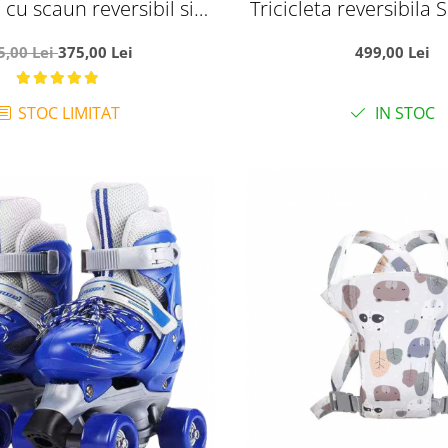
a cu scaun reversibil si
Tricicleta reversibila
 de somn, SL02 - Mov
crem, cu pozitie de s
5,00 Lei
375,00 Lei
499,00 Lei
cauciuc, muzica si
STOC LIMITAT
IN STOC