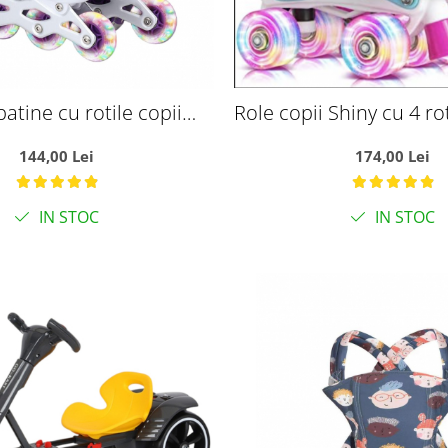
patine cu rotile copii
Role copii Shiny cu 4 rot
oti silicon cu lumini,
masuri reglabile 27 - 3
144,00 Lei
174,00 Lei
eglabile 31 - 34, mov
IN STOC
IN STOC