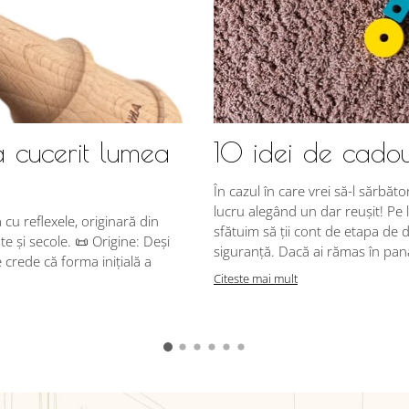
a cucerit lumea
10 idei de cadou
În cazul în care vrei să-l sărbăto
lucru alegând un dar reușit! Pe l
u reflexele, originară din
sfătuim să ții cont de etapa de d
e și secole. 📜 Origine: Deși
siguranță. Dacă ai rămas în pană 
crede că forma inițială a
Citeste mai mult