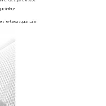
inti, cat si pentru bebe.
 preferinte
si evitarea supraincalzirii