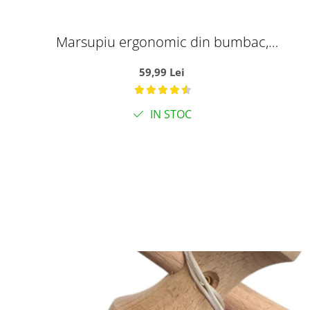
Marsupiu ergonomic din bumbac,
pentru bebelusi, Pink Fruits, alb cu
59,99 Lei
roz
IN STOC