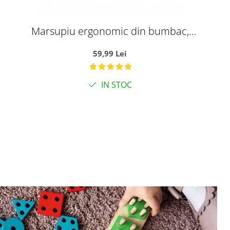
Marsupiu ergonomic din bumbac,
pentru bebelusi, Happy Kids,
59,99 Lei
bleumarin
IN STOC