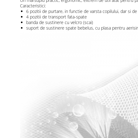
Un marsupiu practic, ergonomic, extrem de util atat pentru par
Caracteristici:
6 pozitii de purtare, in functie de varsta copilului, dar si de
4 pozitii de transport fata-spate
banda de sustinere cu velcro (scai)
suport de sustinere spate bebelus, cu plasa pentru aerisire 