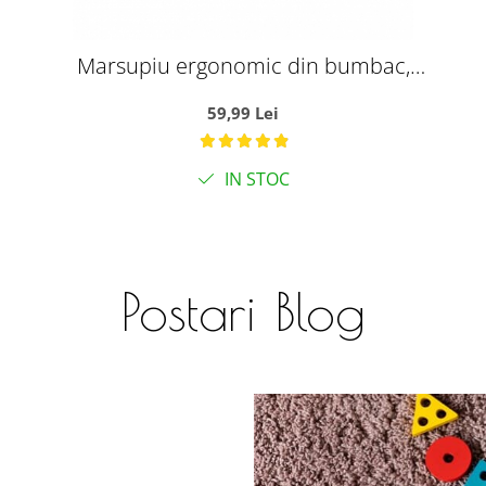
Marsupiu ergonomic din bumbac,
pentru bebelusi, Frunze si Ursuleti,
59,99 Lei
gri
IN STOC
Postari Blog