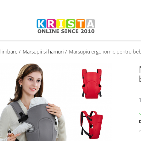
plimbare /
Marsupii si hamuri /
Marsupiu ergonomic pentru bebel
D