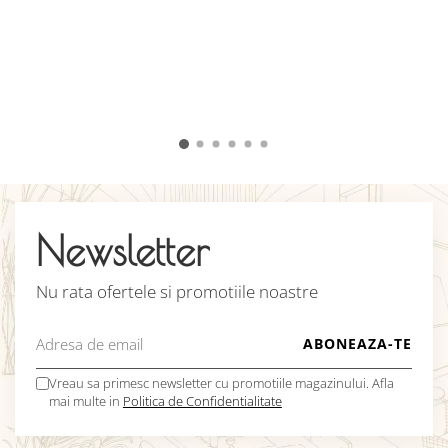
c
c
u
î
v
C
Newsletter
Nu rata ofertele si promotiile noastre
Vreau sa primesc newsletter cu promotiile magazinului. Afla
mai multe in
Politica de Confidentialitate