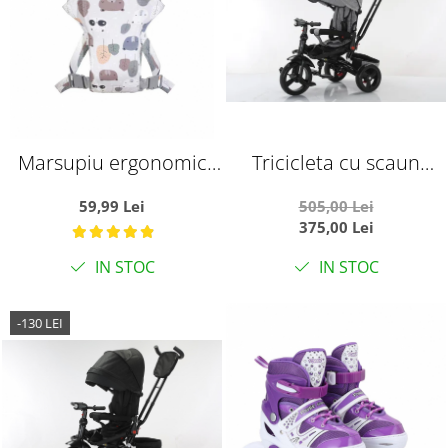
Marsupiu ergonomic
Tricicleta cu scaun
din bumbac, pentru
reversibil si pozitie de
59,99 Lei
505,00 Lei
bebelusi, Frunze si
somn, SL02 - Gri
375,00 Lei
Ursuleti, gri
IN STOC
IN STOC
-130 LEI