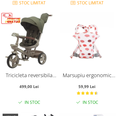
STOC LIMITAT
STOC LIMITAT
Tricicleta reversibila
Marsupiu ergonomic
SL07 verde crem, cu
din bumbac, pentru
499,00 Lei
59,99 Lei
pozitie de somn, roti
bebelusi, Pink Fruits, alb
cauciuc, muzica si
cu roz
IN STOC
IN STOC
lumini