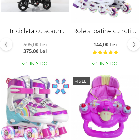
Tricicleta cu scaun
Role si patine cu rotile
reversibil si pozitie de
copii SR06MS, roti
505,00 Lei
144,00 Lei
somn, SL02 - Negru
silicon cu lumini, masuri
375,00 Lei
reglabile 31 - 34, mov
IN STOC
IN STOC
-15 LEI