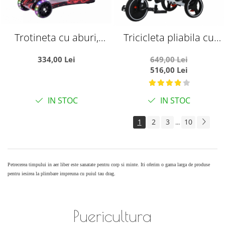
Trotineta cu aburi,
Tricicleta pliabila cu
sunete si lumini, cu
muzica, cu pozitie de
334,00 Lei
649,00 Lei
Bluetooth si cablu USB,
somn si scaun
516,00 Lei
TR07, rosu
reversibil, SL01 - negru
cu auriu
IN STOC
IN STOC
1
2
3
10
...
Petrecerea timpului in aer liber este sanatate pentru corp si minte. Iti oferim o gama larga de produse
pentru iesirea la plimbare impreuna cu puiul tau drag.
Puericultura