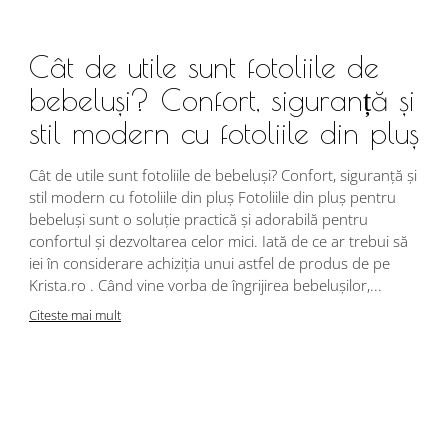
Cât de utile sunt fotoliile de
bebeluși? Confort, siguranță și
stil modern cu fotoliile din pluș
Cât de utile sunt fotoliile de bebeluși? Confort, siguranță și
stil modern cu fotoliile din pluș Fotoliile din pluș pentru
bebeluși sunt o soluție practică și adorabilă pentru
confortul și dezvoltarea celor mici. Iată de ce ar trebui să
iei în considerare achiziția unui astfel de produs de pe
Krista.ro . Când vine vorba de îngrijirea bebelușilor,...
Citeste mai mult
A
d