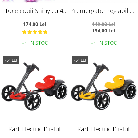
Role copii Shiny cu 4
Premergator reglabil pe
roti cu lumini, masuri
inaltiime, pliabil, roti de
174,00 Lei
149,00 Lei
reglabile 27 - 30, roz, XS
silicon si panou cu
134,00 Lei
jucarii, Ratusca, roz
IN STOC
IN STOC
-54 LEI
-54 LEI
Kart Electric Pliabil
Kart Electric Pliabil
Pentru Copii, 6V, 3-7 Ani,
Pentru Copii, 6V, 3-7 Ani,