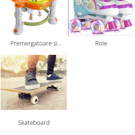
Premergatoare si
Role
antemergatoare
Skateboard