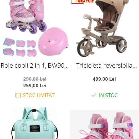
Role copii 2 in 1, BW902,
Tricicleta reversibila
cu 3 roti cu lumini,
SL07 maro cu pozitie de
290,00 Lei
499,00 Lei
masuri reglabile 27 - 30,
somn, roti cauciuc,
259,00 Lei
roz, XS
muzica si lumini
STOC LIMITAT
IN STOC