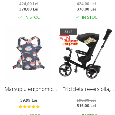
424,00 Lei
424,00 Lei
Rosu
Galben
370,00 Lei
370,00 Lei
IN STOC
IN STOC
-83 LEI
Marsupiu ergonomic
Tricicleta reversibila,
din bumbac, pentru
evolutiva, cu pozitie de
59,99 Lei
599,00 Lei
bebelusi, Happy Kids,
somn, roata cauciuc, cu
516,00 Lei
bleumarin
lumini si muzica, SL06