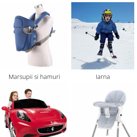
copii
Marsupii si hamuri
Iarna