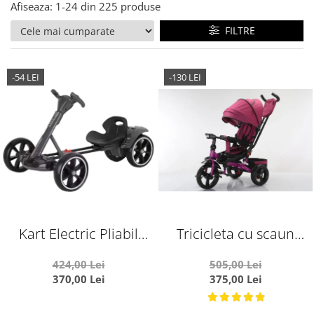
Afiseaza:
1-
24
din
225
produse
FILTRE
-54 LEI
-130 LEI
Kart Electric Pliabil
Tricicleta cu scaun
Pentru Copii, 6V, 3-7 Ani,
reversibil si pozitie de
424,00 Lei
505,00 Lei
Negru
somn, SL02 - Mov
370,00 Lei
375,00 Lei