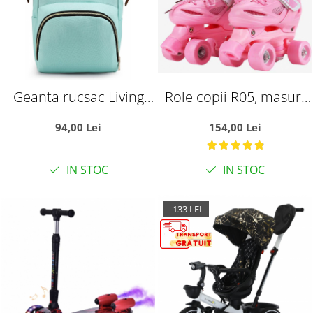
Geanta rucsac Living
Role copii R05, masuri
Share pentru mamicile
reglabile 31 - 34, roz, S
94,00 Lei
154,00 Lei
de bebelusi, vernil
IN STOC
IN STOC
-133 LEI