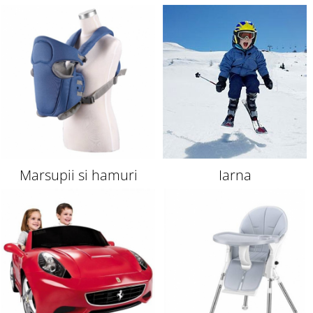
copii
Marsupii si hamuri
Iarna