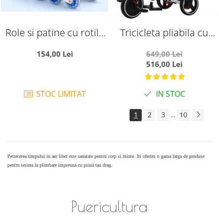
Role si patine cu rotile
Tricicleta pliabila cu
copii SR06, roti silicon
muzica, cu pozitie de
154,00 Lei
649,00 Lei
cu lumini, masuri
somn si scaun
516,00 Lei
reglabile 31-34, albastru
reversibil, SL01 - roz
S
letters
STOC LIMITAT
IN STOC
1
2
3
10
...
Petrecerea timpului in aer liber este sanatate pentru corp si minte. Iti oferim o gama larga de produse
pentru iesirea la plimbare impreuna cu puiul tau drag.
Puericultura