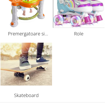
Premergatoare si
Role
antemergatoare
Skateboard