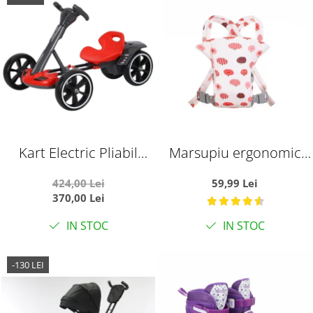
Kart Electric Pliabil
Marsupiu ergonomic
Pentru Copii, 6V, 3-7 Ani,
din bumbac, pentru
424,00 Lei
59,99 Lei
Rosu
bebelusi, Pink Fruits, alb
370,00 Lei
cu roz
IN STOC
IN STOC
-130 LEI