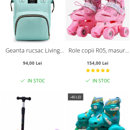
Geanta rucsac Living
Role copii R05, masuri
Share pentru mamicile
reglabile 31 - 34, roz, S
94,00 Lei
154,00 Lei
de bebelusi, vernil
IN STOC
IN STOC
-40 LEI