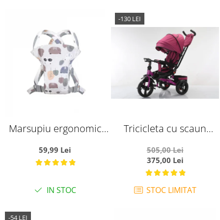
-130 LEI
Marsupiu ergonomic
Tricicleta cu scaun
din bumbac, pentru
reversibil si pozitie de
59,99 Lei
505,00 Lei
bebelusi, Frunze si
somn, SL02 - Mov
375,00 Lei
Ursuleti, gri
IN STOC
STOC LIMITAT
-54 LEI