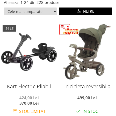
Afiseaza:
1-
24
din
228
produse
FILTRE
-54 LEI
Kart Electric Pliabil
Tricicleta reversibila
Pentru Copii, 6V, 3-7 Ani,
SL07 verde crem, cu
424,00 Lei
499,00 Lei
Negru
pozitie de somn, roti
370,00 Lei
cauciuc, muzica si
STOC LIMITAT
IN STOC
lumini