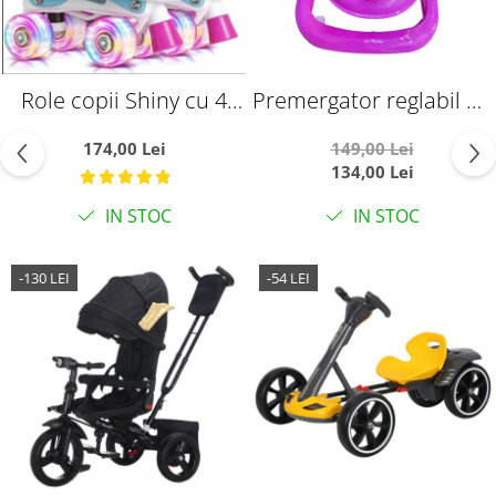
Role copii Shiny cu 4
Premergator reglabil pe
roti cu lumini, masuri
inaltiime, pliabil, roti de
174,00 Lei
149,00 Lei
reglabile 27 - 30, roz, XS
silicon si panou cu
134,00 Lei
jucarii, Ratusca, roz
IN STOC
IN STOC
-130 LEI
-54 LEI