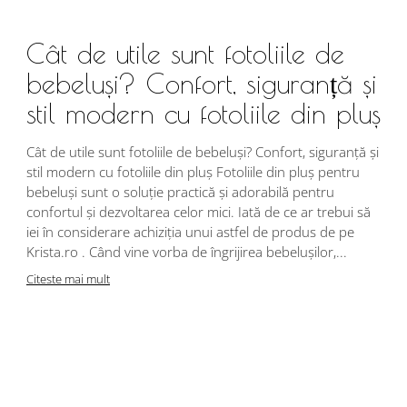
Cât de utile sunt fotoliile de
bebeluși? Confort, siguranță și
stil modern cu fotoliile din pluș
Cât de utile sunt fotoliile de bebeluși? Confort, siguranță și
stil modern cu fotoliile din pluș Fotoliile din pluș pentru
bebeluși sunt o soluție practică și adorabilă pentru
confortul și dezvoltarea celor mici. Iată de ce ar trebui să
iei în considerare achiziția unui astfel de produs de pe
Krista.ro . Când vine vorba de îngrijirea bebelușilor,...
Citeste mai mult
A
d
c