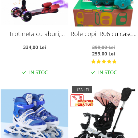
Trotineta cu aburi,
Role copii R06 cu casca,
sunete si lumini, cu
cotiere si genunchiere,
334,00 Lei
299,00 Lei
Bluetooth si cablu USB,
masuri reglabile 26 - 33,
259,00 Lei
TR07, rosu
albastru S
IN STOC
IN STOC
-133 LEI