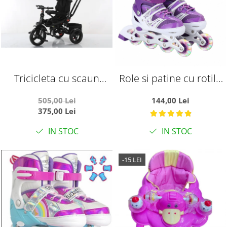
Tricicleta cu scaun
Role si patine cu rotile
reversibil si pozitie de
copii SR06MS, roti
505,00 Lei
144,00 Lei
somn, SL02 - Negru
silicon cu lumini, masuri
375,00 Lei
reglabile 31 - 34, mov
IN STOC
IN STOC
-15 LEI