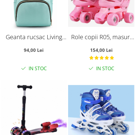
Geanta rucsac Living
Role copii R05, masuri
Share pentru mamicile
reglabile 31 - 34, roz, S
94,00 Lei
154,00 Lei
de bebelusi, vernil
IN STOC
IN STOC