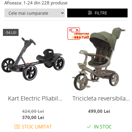
Afiseaza:
1-
24
din
228
produse
FILTRE
-54 LEI
Kart Electric Pliabil
Tricicleta reversibila
Pentru Copii, 6V, 3-7 Ani,
SL07 verde crem, cu
424,00 Lei
499,00 Lei
Negru
pozitie de somn, roti
370,00 Lei
cauciuc, muzica si
STOC LIMITAT
IN STOC
lumini