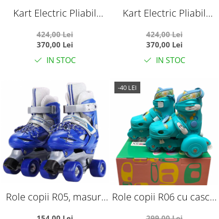
Kart Electric Pliabil
Kart Electric Pliabil
Pentru Copii, 6V, 3-7 Ani,
Pentru Copii, 6V, 3-7 Ani,
424,00 Lei
424,00 Lei
Rosu
Galben
370,00 Lei
370,00 Lei
IN STOC
IN STOC
-40 LEI
Role copii R05, masuri
Role copii R06 cu casca,
reglabile 31 - 34,
cotiere si genunchiere,
154,00 Lei
299,00 Lei