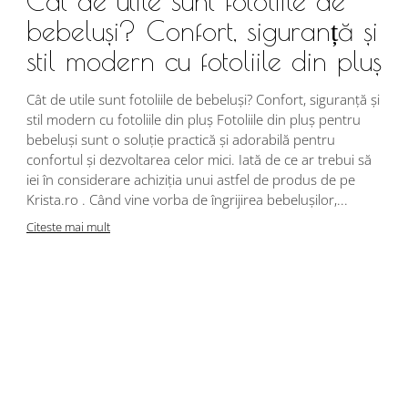
Cât de utile sunt fotoliile de
bebeluși? Confort, siguranță și
stil modern cu fotoliile din pluș
Cât de utile sunt fotoliile de bebeluși? Confort, siguranță și
stil modern cu fotoliile din pluș Fotoliile din pluș pentru
bebeluși sunt o soluție practică și adorabilă pentru
confortul și dezvoltarea celor mici. Iată de ce ar trebui să
iei în considerare achiziția unui astfel de produs de pe
Krista.ro . Când vine vorba de îngrijirea bebelușilor,...
Citeste mai mult
A
d
c
c
u