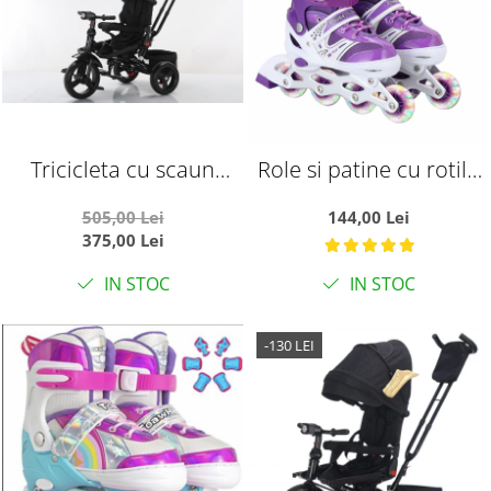
Tricicleta cu scaun
Role si patine cu rotile
reversibil si pozitie de
copii SR06MS, roti
505,00 Lei
144,00 Lei
somn, SL02 - Negru
silicon cu lumini, masuri
375,00 Lei
reglabile 31 - 34, mov
IN STOC
IN STOC
-130 LEI