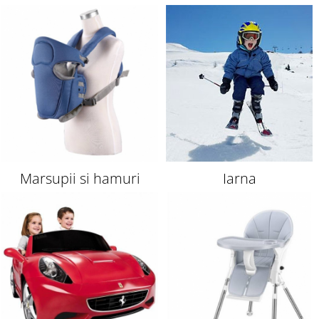
copii
Marsupii si hamuri
Iarna