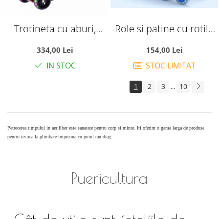
Trotineta cu aburi,
Role si patine cu rotile
sunete si lumini, cu
copii SR06, roti silicon
334,00 Lei
154,00 Lei
Bluetooth si cablu USB,
cu lumini, masuri
IN STOC
STOC LIMITAT
TR07, rosu
reglabile 31-34, albastru
S
1
2
3
10
...
Petrecerea timpului in aer liber este sanatate pentru corp si minte. Iti oferim o gama larga de produse
pentru iesirea la plimbare impreuna cu puiul tau drag.
Puericultura