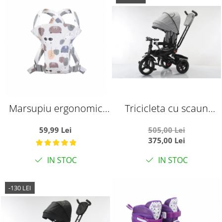
Marsupiu ergonomic
Tricicleta cu scaun
din bumbac, pentru
reversibil si pozitie de
59,99 Lei
505,00 Lei
bebelusi, Frunze si
somn, SL02 - Gri
375,00 Lei
Ursuleti, gri
IN STOC
IN STOC
-130 LEI