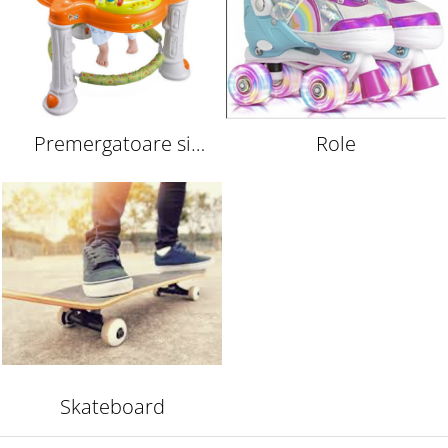
Premergatoare si
Role
antemergatoare
Skateboard