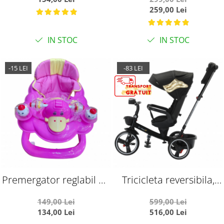
albastru, S
masuri reglabile 26 - 33,
259,00 Lei
albastru S
IN STOC
IN STOC
-15 LEI
-83 LEI
Premergator reglabil pe
Tricicleta reversibila,
inaltiime, pliabil, roti de
evolutiva, cu pozitie de
149,00 Lei
599,00 Lei
silicon si panou cu
somn, roata cauciuc, cu
134,00 Lei
516,00 Lei
jucarii, Ratusca, roz
lumini si muzica, SL06