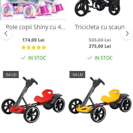
Role copii Shiny cu 4
Tricicleta cu scaun
roti cu lumini, masuri
reversibil si pozitie de
174,00 Lei
505,00 Lei
reglabile 27 - 30, roz, XS
somn, SL02 - Negru cu
375,00 Lei
aripi aurii
IN STOC
IN STOC
-54 LEI
-54 LEI