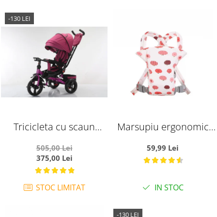
-130 LEI
Tricicleta cu scaun
Marsupiu ergonomic
reversibil si pozitie de
din bumbac, pentru
505,00 Lei
59,99 Lei
somn, SL02 - Mov
bebelusi, Pink Fruits, alb
375,00 Lei
cu roz
STOC LIMITAT
IN STOC
-130 LEI