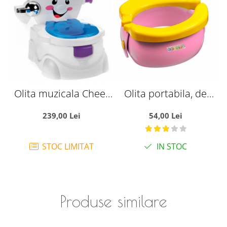
Olita muzicala Cheer
Olita portabila, de
for Me Potty 63501
calatorie, Banana
239,00 Lei
54,00 Lei
Travel Potty, roz -
Krista®
STOC LIMITAT
IN STOC
Produse similare