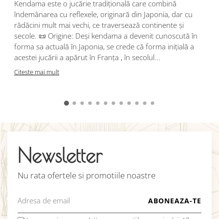
Kendama este o jucărie tradițională care combină
r
îndemânarea cu reflexele, originară din Japonia, dar cu
i
rădăcini mult mai vechi, ce traversează continente și
d
secole. 📜 Origine: Deși kendama a devenit cunoscută în
j
forma sa actuală în Japonia, se crede că forma inițială a
p
acestei jucării a apărut în Franța , în secolul...
C
Citeste mai mult
Newsletter
Nu rata ofertele si promotiile noastre