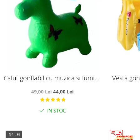
Calut gonflabil cu muzica si lumini,
Vesta gonf
verde
trei cam
49,00 Lei
44,00 Lei
IN STOC
-54 LEI