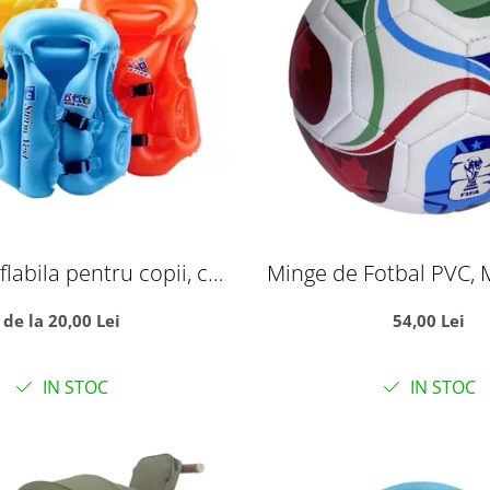
labila pentru copii, cu
Minge de Fotbal PVC, 
ere de aer, S albastru
Campionatul Mondial
de la 20,00 Lei
54,00 Lei
IN STOC
IN STOC