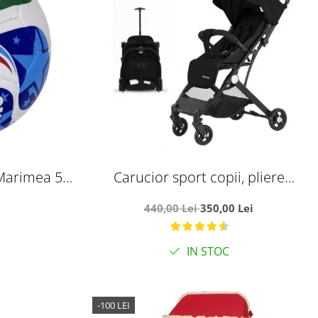
Marimea 5,
Carucior sport copii, pliere
 World Cup
compacta pentru avion, cu sistem
440,00 Lei
350,00 Lei
troller, C8 negru
IN STOC
-100 LEI