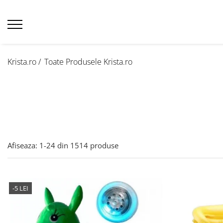
Krista.ro /
Toate Produsele Krista.ro
Afiseaza:
1-
24
din
1514
produse
-5 LEI