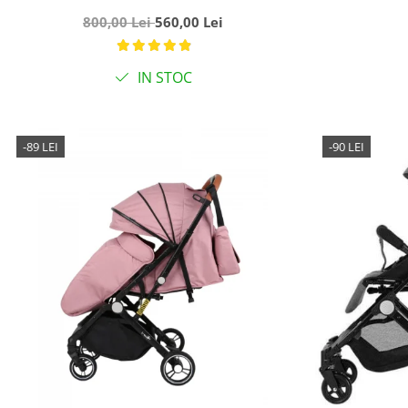
pliabil, cu lumini si muzica, Negru
800,00 Lei
560,00 Lei
cu flori
IN STOC
-89 LEI
-90 LEI