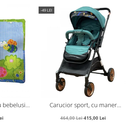
-49 LEI
 bebelusi,
Carucior sport, cu maner
ele, 92 x 60
reversibil, pliabil si troler, T700 For
ei
464,00 Lei
415,00 Lei
Angel, Verde