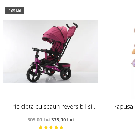
-130 LEI
Tricicleta cu scaun reversibil si
Papusa 
pozitie de somn, SL02 - Mov
nos
505,00 Lei
375,00 Lei