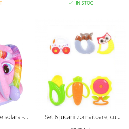
T
IN STOC
e solara -
Set 6 jucarii zornaitoare, cu
z
suprafete moi siliconate pentru