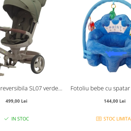
 reversibila SL07 verde
Fotoliu bebe cu spatar 
 pozitie de somn, roti
Printul bleu, din
499,00 Lei
144,00 Lei
c, muzica si lumini
IN STOC
STOC LIMITA