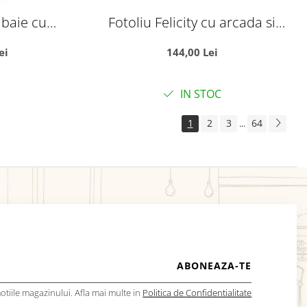
 baie cu
Fotoliu Felicity cu arcada si
rog Bubble
manere laterale - Soricel Roz
ei
144,00 Lei
IN STOC
1
2
3
64
...
tiile magazinului. Afla mai multe in
Politica de Confidentialitate