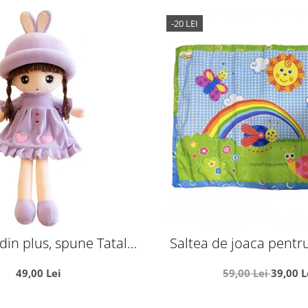
-20 LEI
din plus, spune Tatal
Saltea de joaca pentru
tru, 45 cm, mov
Curcubeu si insecte ves
49,00 Lei
59,00 Lei
39,00 L
cm