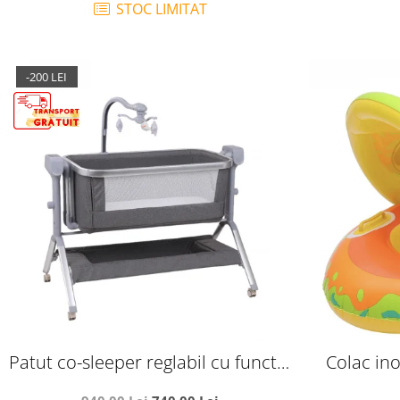
STOC LIMITAT
-200 LEI
Patut co-sleeper reglabil cu functie
Colac ino
de leagan electric, saltea inclusa,
Di