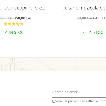
r sport copii, pliere
Jucarie muzicala de
entru avion, cu sistem
baloane de sapun - F
0,00 Lei
350,00 Lei
69,00 Lei
64,00 L
troller, C8 gri
IN STOC
IN STOC
Vreau sa primesc newsletter cu promo