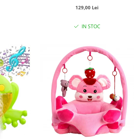
m
picioare - Ursuletul maro Happy
129,00 Lei
Day
IN STOC