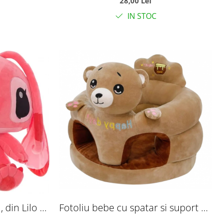
28,00 Lei
dentitia bebelusilor
IN STOC
 din Lilo si
Fotoliu bebe cu spatar si suport de