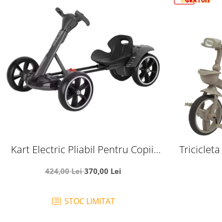
Kart Electric Pliabil Pentru Copii,
Tricicleta
6V, 3-7 Ani, Negru
crem, cu
424,00 Lei
370,00 Lei
cauciu
STOC LIMITAT