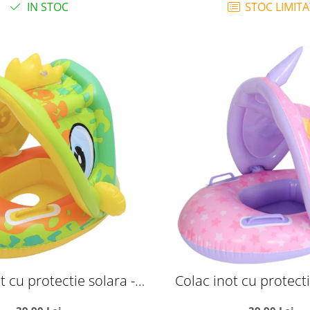
IN STOC
STOC LIMITA
t cu protectie solara -
Colac inot cu protecti
nozaurul galben
Unicornul ro