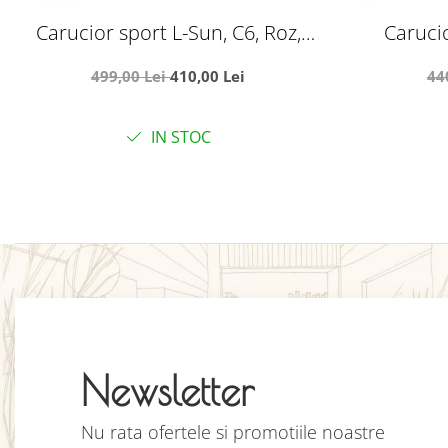
Carucior sport L-Sun, C6, Roz,
Carucio
pliabil tip troller, cu maner
compacta p
499,00 Lei
410,00 Lei
44
reversibil, husa de picioare si
gentuta
IN STOC
Newsletter
Nu rata ofertele si promotiile noastre