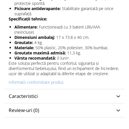
protecție sporită.
Picioare antiderapante:
Stabilitate garantată pe orice
suprafață.
Specificații tehnice:
Alimentare:
Funcționează cu 3 baterii LR6/AAA
(neincluse)
Dimensiuni ambalaj:
17 x 73.8 x 40 cm.
Greutate:
4 kg.
Materiale:
50% plastic, 20% poliester, 30% bumbac.
Greutate maximă admisă:
11,3 kg.
Vârsta recomandată:
0 luni+.
Este soluția perfectă pentru confortul, siguranța și
divertismentul bebelușului, fiind un echipament de încredere,
ușor de utilizat și adaptabil la diferite etape de creștere.
Informatii conformitate produs
Caracteristici
Review-uri
(0)