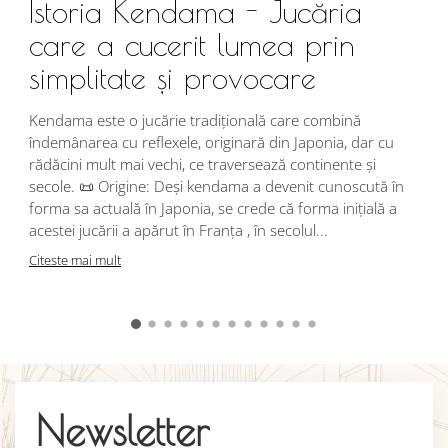
Istoria Kendama - Jucăria
care a cucerit lumea prin
simplitate și provocare
Î
s
Kendama este o jucărie tradițională care combină
r
îndemânarea cu reflexele, originară din Japonia, dar cu
i
rădăcini mult mai vechi, ce traversează continente și
d
secole. 📜 Origine: Deși kendama a devenit cunoscută în
j
forma sa actuală în Japonia, se crede că forma inițială a
p
acestei jucării a apărut în Franța , în secolul...
C
Citeste mai mult
Newsletter