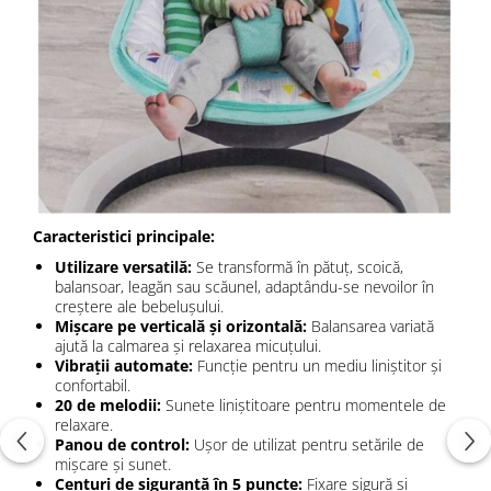
Caracteristici principale:
Utilizare versatilă:
Se transformă în pătuț, scoică,
balansoar, leagăn sau scăunel, adaptându-se nevoilor în
creștere ale bebelușului.
Mișcare pe verticală și orizontală:
Balansarea variată
ajută la calmarea și relaxarea micuțului.
Vibrații automate:
Funcție pentru un mediu liniștitor și
confortabil.
20 de melodii:
Sunete liniștitoare pentru momentele de
relaxare.
Panou de control:
Ușor de utilizat pentru setările de
mișcare și sunet.
Centuri de siguranță în 5 puncte:
Fixare sigură și