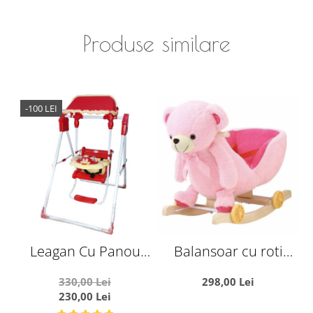
Produse similare
-100 LEI
Leagan Cu Panou
Balansoar cu roti
C
Muzical si Copertina
Ursuletul roz, din plus
330,00 Lei
298,00 Lei
Ratusca rosu
230,00 Lei