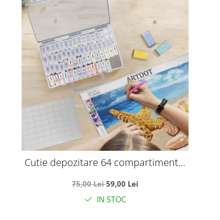
Cutie depozitare 64 compartimente,
pentru pietricele, bijuterii, accesorii
75,00 Lei
59,00 Lei
mici
IN STOC