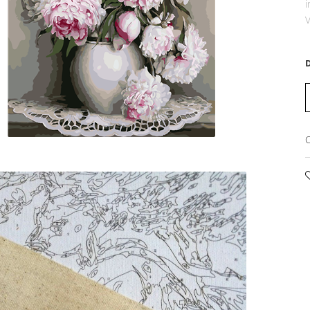
i
V
D
C