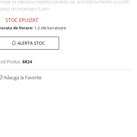
ncepe sa iubeasca sevaletul jucandu-se, asociind numerele cu culori.
arsta recomandata: 5 ani+
STOC EPUIZAT
urata de livrare:
1-2 zile lucratoare
ALERTA STOC
od Produs:
8824
Adauga la Favorite