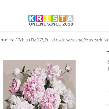
e numere /
Tablou PM967, Bujori roz in vaza alba, Picteaza dup
T
d