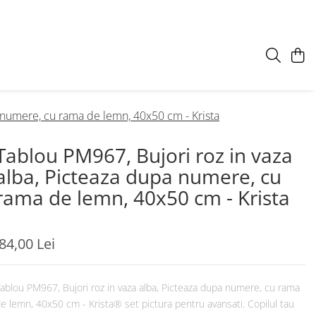
a numere, cu rama de lemn, 40x50 cm - Krista
Tablou PM967, Bujori roz in vaza
alba, Picteaza dupa numere, cu
rama de lemn, 40x50 cm - Krista
84,00 Lei
ablou PM967, Bujori roz in vaza alba, Picteaza dupa numere, cu rama
e lemn, 40x50 cm - Krista® set pictura pentru avansati. Copilul tau