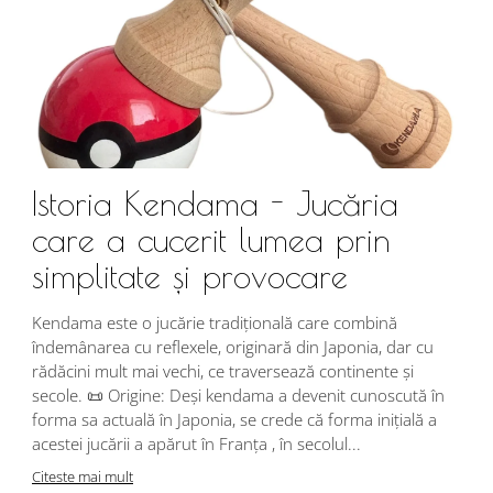
Istoria Kendama - Jucăria
care a cucerit lumea prin
simplitate și provocare
Î
s
Kendama este o jucărie tradițională care combină
r
îndemânarea cu reflexele, originară din Japonia, dar cu
i
rădăcini mult mai vechi, ce traversează continente și
d
secole. 📜 Origine: Deși kendama a devenit cunoscută în
j
forma sa actuală în Japonia, se crede că forma inițială a
p
acestei jucării a apărut în Franța , în secolul...
C
Citeste mai mult