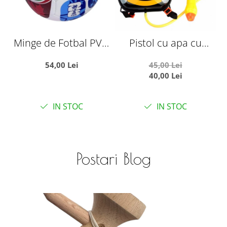
Minge de Fotbal PVC,
Pistol cu apa cu
Marimea 5,
rezervor ghiozdanel,
54,00 Lei
45,00 Lei
Campionatul Mondial
Albinuta
40,00 Lei
World Cup
IN STOC
IN STOC
Postari Blog