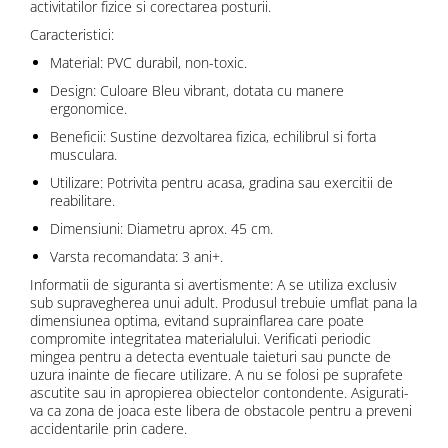
activitatilor fizice si corectarea posturii.
Caracteristici:
Material: PVC durabil, non-toxic.
Design: Culoare Bleu vibrant, dotata cu manere
ergonomice.
Beneficii: Sustine dezvoltarea fizica, echilibrul si forta
musculara.
Utilizare: Potrivita pentru acasa, gradina sau exercitii de
reabilitare.
Dimensiuni: Diametru aprox. 45 cm.
Varsta recomandata: 3 ani+.
Informatii de siguranta si avertismente: A se utiliza exclusiv
sub supravegherea unui adult. Produsul trebuie umflat pana la
dimensiunea optima, evitand suprainflarea care poate
compromite integritatea materialului. Verificati periodic
mingea pentru a detecta eventuale taieturi sau puncte de
uzura inainte de fiecare utilizare. A nu se folosi pe suprafete
ascutite sau in apropierea obiectelor contondente. Asigurati-
va ca zona de joaca este libera de obstacole pentru a preveni
accidentarile prin cadere.