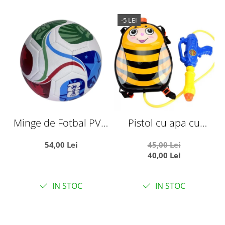
-5 LEI
Minge de Fotbal PVC,
Pistol cu apa cu
Marimea 5,
rezervor ghiozdanel,
54,00 Lei
45,00 Lei
Campionatul Mondial
Albinuta
40,00 Lei
World Cup
IN STOC
IN STOC