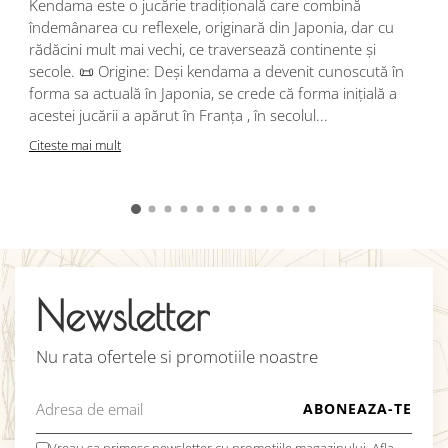
Kendama este o jucărie tradițională care combină
r
îndemânarea cu reflexele, originară din Japonia, dar cu
i
rădăcini mult mai vechi, ce traversează continente și
d
secole. 📜 Origine: Deși kendama a devenit cunoscută în
j
forma sa actuală în Japonia, se crede că forma inițială a
p
acestei jucării a apărut în Franța , în secolul...
C
Citeste mai mult
Newsletter
Nu rata ofertele si promotiile noastre