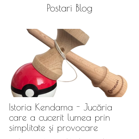
Postari Blog
Istoria Kendama - Jucăria
care a cucerit lumea prin
simplitate și provocare
Î
s