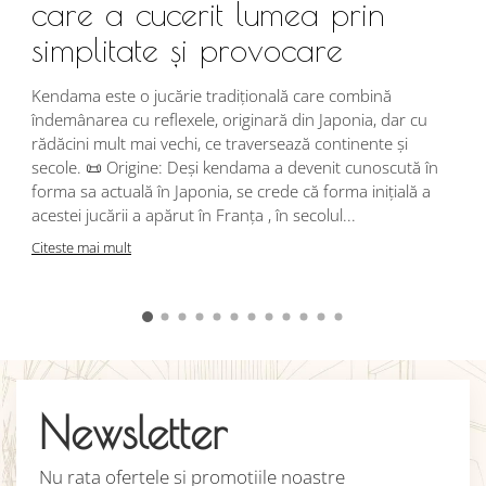
care a cucerit lumea prin
simplitate și provocare
Î
s
Kendama este o jucărie tradițională care combină
r
îndemânarea cu reflexele, originară din Japonia, dar cu
i
rădăcini mult mai vechi, ce traversează continente și
d
secole. 📜 Origine: Deși kendama a devenit cunoscută în
j
forma sa actuală în Japonia, se crede că forma inițială a
p
acestei jucării a apărut în Franța , în secolul...
C
Citeste mai mult
Newsletter
Nu rata ofertele si promotiile noastre