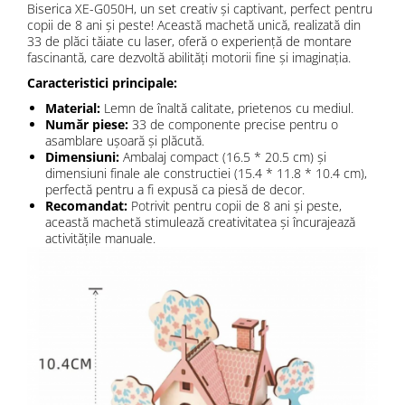
Biserica XE-G050H, un set creativ și captivant, perfect pentru
copii de 8 ani și peste! Această machetă unică, realizată din
33 de plăci tăiate cu laser, oferă o experiență de montare
fascinantă, care dezvoltă abilități motorii fine și imaginația.
Caracteristici principale:
Material:
Lemn de înaltă calitate, prietenos cu mediul.
Număr piese:
33 de componente precise pentru o
asamblare ușoară și plăcută.
Dimensiuni:
Ambalaj compact (16.5 * 20.5 cm) și
dimensiuni finale ale constructiei (15.4 * 11.8 * 10.4 cm),
perfectă pentru a fi expusă ca piesă de decor.
Recomandat:
Potrivit pentru copii de 8 ani și peste,
această machetă stimulează creativitatea și încurajează
activitățile manuale.