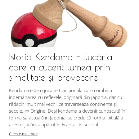
Istoria Kendama - Jucăria
care a cucerit lumea prin
simplitate și provocare
Î
s
Kendama este o jucărie tradițională care combină
r
îndemânarea cu reflexele, originară din Japonia, dar cu
i
rădăcini mult mai vechi, ce traversează continente și
d
secole. 📜 Origine: Deși kendama a devenit cunoscută în
j
forma sa actuală în Japonia, se crede că forma inițială a
p
acestei jucării a apărut în Franța , în secolul...
C
Citeste mai mult