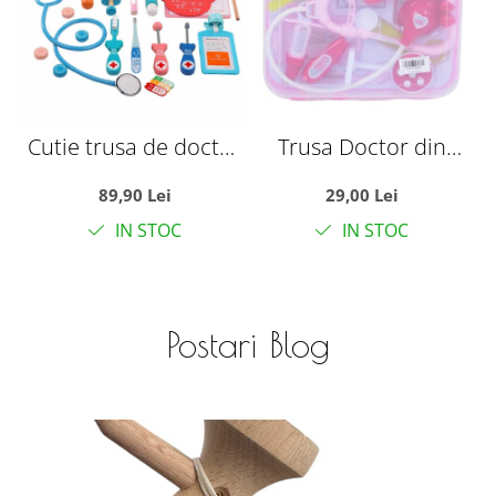
Cutie trusa de doctor
Trusa Doctor din
- La dentist, din lemn
Plastic cu Valiza
89,90 Lei
29,00 Lei
Transparenta, roz
IN STOC
IN STOC
Postari Blog