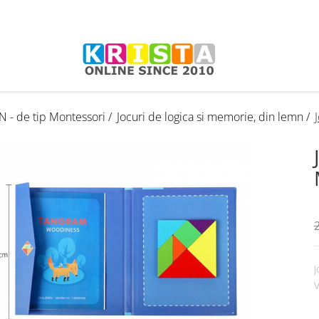
N - de tip Montessori /
Jocuri de logica si memorie, din lemn /
2
J
V