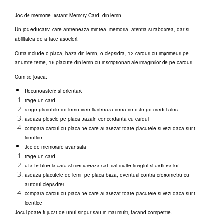
Joc de memorie Instant Memory Card, din lemn
Un joc educativ, care antreneaza mintea, memoria, atentia si rabdarea, dar si
abilitatea de a face asocieri.
Cutia include o placa, baza din lemn, o clepsidra, 12 carduri cu imprimeuri pe
anumite teme, 16 placute din lemn cu inscriptionari ale imaginilor de pe carduri.
Cum se joaca:
Recunoastere si orientare
trage un card
alege placutele de lemn care ilustreaza ceea ce este pe cardul ales
aseaza piesele pe placa bazain concordanta cu cardul
compara cardul cu placa pe care ai asezat toate placutele si vezi daca sunt
identice
Joc de memorare avansata
trage un card
uita-te bine la card si memoreaza cat mai multe imagini si ordinea lor
aseaza placutele de lemn pe placa baza, eventual contra cronometru cu
ajutorul clepsidrei
compara cardul cu placa pe care ai asezat toate placutele si vezi daca sunt
identice
Jocul poate fi jucat de unul singur sau in mai multi, facand competitie.