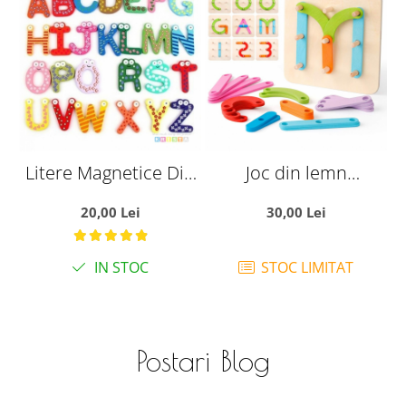
Litere Magnetice Din
Joc din lemn
Lemn
Montessori Geoboard
20,00 Lei
30,00 Lei
litere, cifre si culori
IN STOC
STOC LIMITAT
Postari Blog