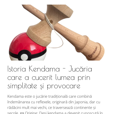
Istoria Kendama - Jucăria
care a cucerit lumea prin
simplitate și provocare
Î
s
Kendama este o jucărie tradițională care combină
r
îndemânarea cu reflexele, originară din Japonia, dar cu
i
rădăcini mult mai vechi, ce traversează continente și
d
secole. 📜 Origine: Deși kendama a devenit cunoscută în