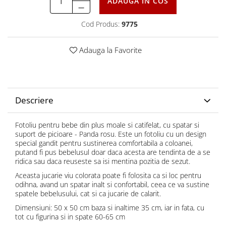
ADAUGA IN COS
Cod Produs:
9775
Adauga la Favorite
Descriere
Fotoliu pentru bebe din plus moale si catifelat, cu spatar si
suport de picioare - Panda rosu. Este un fotoliu cu un design
special gandit pentru sustinerea comfortabila a coloanei,
putand fi pus bebelusul doar daca acesta are tendinta de a se
ridica sau daca reuseste sa isi mentina pozitia de sezut.
Aceasta jucarie viu colorata poate fi folosita ca si loc pentru
odihna, avand un spatar inalt si confortabil, ceea ce va sustine
spatele bebelusului, cat si ca jucarie de calarit.
Dimensiuni: 50 x 50 cm baza si inaltime 35 cm, iar in fata, cu
tot cu figurina si in spate 60-65 cm