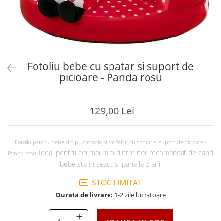
Fotoliu bebe cu spatar si suport de
picioare - Panda rosu
129,00 Lei
Fotoliu pentru bebe din plus moale si catifelat, cu spatar si suport de picioare -
Ideal pentru cei mai mici dintre noi, recomandat de cand
Panda rosu.
bebe sta in sezut si pana la 2 ani.
STOC LIMITAT
Durata de livrare:
1-2 zile lucratoare