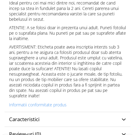
Ideal pentru cei mai mici dintre noi, recomandat de cand
incep sa stea in fundulet pana la 2 ani. Cereti parerea unui
specialist pentru recomandarea varstei la care sa puneti
bebelusul in sezut.
ATENTIE: A se folosi doar in prezenta unui adult. Puneti fotoliul
pe o suprafata plana. Nu puneti pe pat sau pe suprafete aflate
la inaltime.
AVERTISMENT: Eticheta poate avea inscriptia interzis sub 3
ani, pentru a ne asigura ca folositi produsul doar sub atenta
supraveghere a unui adult. Produsul este umplut cu vatelina,
iar scoaterea acesteia din interior si inghitirea de catre copil
poate duce la sufocare! ATENTIE! Nu lasati copilul
nesupravegheat. Aceasta este o jucarie moale, de tip fotoliu,
nu un produs de tip mobilier care sa ofere stabilitate. Nu
asezati niciodata copilul in produs fara a fi sprijinit in partea
din spate. Nu asezati copilul in produs pe pat sau pe
suprafete inalte!
Informatii conformitate produs
Caracteristici
Review-uri
(0)