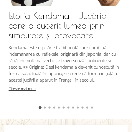
Istoria Kendama - Jucăria
care a cucerit lumea prin
simplitate și provocare
Î
s
Kendama este o jucărie tradițională care combină
r
îndemânarea cu reflexele, originară din Japonia, dar cu
i
rădăcini mult mai vechi, ce traversează continente și
d
secole. 📜 Origine: Deși kendama a devenit cunoscută în
j
forma sa actuală în Japonia, se crede că forma inițială a
p
acestei jucării a apărut în Franța , în secolul...
C
Citeste mai mult