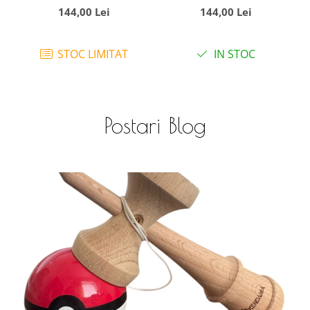
spatar si arcada -
arcada si manere
144,00 Lei
144,00 Lei
Printul bleu, din plus
laterale - Soricel Roz
STOC LIMITAT
IN STOC
Postari Blog