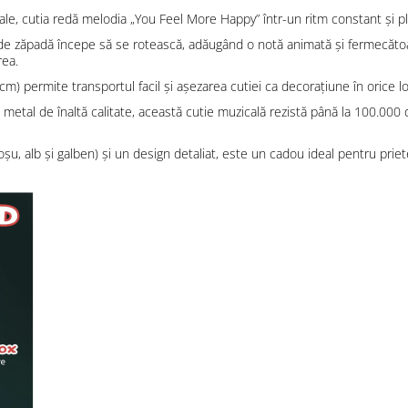
le, cutia redă melodia „You Feel More Happy” într-un ritm constant și plăcut
l de zăpadă începe să se rotească, adăugând o notă animată și fermecătoa
rea.
m) permite transportul facil și așezarea cutiei ca decorațiune în orice loc
și metal de înaltă calitate, această cutie muzicală rezistă până la 100.00
roșu, alb și galben) și un design detaliat, este un cadou ideal pentru priet