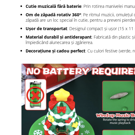
Cutie muzicală fără baterie
: Prin rotirea manivelei manua
Om de zăpadă rotativ 360°
: Pe ritmul muzicii, omulețu
zăpadă are un loc special în cutie, pentru a preveni pierde
Ușor de transportat
: Designul compact și ușor (15 x 11 c
Material durabil și antiderapant
: Fabricată din plastic 
împiedicând alunecarea și zgârierea.
Decorațiune și cadou perfect
: Cu culori festive (verde, 