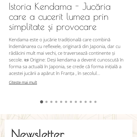
Istoria Kendama - Jucăria
care a cucerit lumea prin
simplitate și provocare
Î
s
Kendama este o jucărie tradițională care combină
r
îndemânarea cu reflexele, originară din Japonia, dar cu
i
rădăcini mult mai vechi, ce traversează continente și
d
secole. 📜 Origine: Deși kendama a devenit cunoscută în
j
forma sa actuală în Japonia, se crede că forma inițială a
p
acestei jucării a apărut în Franța , în secolul...
C
Citeste mai mult
Newsletter