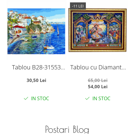
-11 LEI
Tablou B28-31553
Tablou cu Diamante
Goblen Diamante
R8064 Nasterea
30,50 Lei
65,00 Lei
rotunde, 50 x 40 cm,
Domnului, cu
54,00 Lei
Riviera
Umplere partiala, cu
IN STOC
IN STOC
rama, 30x40 cm
Postari Blog