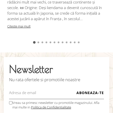
rădăcini mult mai vechi, ce traversează continente și
d
secole. 📜 Origine: Deși kendama a devenit cunoscută în
j
forma sa actuală în Japonia, se crede că forma inițială a
p
acestei jucării a apărut în Franța , în secolul...
C
Citeste mai mult
Newsletter
Nu rata ofertele si promotiile noastre
Vreau sa primesc newsletter cu promotiile magazinului. Afla
mai multe in
Politica de Confidentialitate