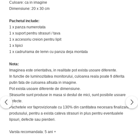
Culoare: ca in imagine
Dimensiune
: 20
x 3
0 cm
Pachetul include:
1
x
panza numerotata
1
x
suport pentru strasuri / tava
1
x
accesoriu creion pentru lipit
1
x
lipici
1 x cadru/rama de lemn cu panza deja montata
Nota:
Imaginea este orientativa, in realitate pot exista usoare diferente.
In functie de luminozitatea monitorului, culoarea reala poate fi diferita
putin fata de culoarea afisata in imagine.
Pot exista usoare diferente de dimensiune.
Strasurile sunt produse in masa si destul de mici, sunt posibile usoare
defecte.
Pachetele vor faprovizionate cu 130% din cantitatea necesara finalizarii
produsului, pentru a exista cateva strasuri in plus pentru eventualele
lipsuri
,
defecte
sau pierderi.
Varsta recomandata: 5 ani +