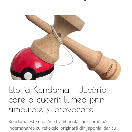
Istoria Kendama - Jucăria
care a cucerit lumea prin
simplitate și provocare
Î
s
Kendama este o jucărie tradițională care combină
r
îndemânarea cu reflexele, originară din Japonia, dar cu
i