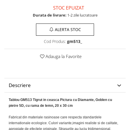
STOC EPUIZAT
Durata de livrare:
1-2 zile lucratoare
ALERTA STOC
Cod Produs:
gm513_
Adauga la Favorite
Descriere
Tablou GM513 Tigrut in ceasca Pictura cu Diamante, Goblen cu
pietre 5D, cu rama de lemn, 20 x 30 cm
Fabricat din materiale
rasinoase
care respect
a
standardele
interna
t
ionale ecologice.
Culori variante
,
imagini realiste si de calitate,
apropiate de efectele originale.
S
trasurile au luciu tridimensional,