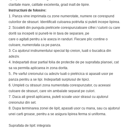
claritate mare, calitate excelenta, grad inalt de lipire.
Instructiuni de folosire:
1. Panza vine imprimata cu zone numerotate, numere ce corespund
culorilor de strasuri. Identificati culoarea potrivita si puteti incepe lipirea.
2.
Scoateti din punguta pietricele corespunzatoare cifrei / culorii cu care
doriti sa incepeti si puneti-le in tava de separare, pe
care o agitati pentru a le aseza in randuri.
Fiecare plic contine o
culoare, numerotata ca pe panza.
3. Cu ajutorul instrumentului special tip creion,
luati o bucatica din
adeziv.
4. Indepartati doar partial folia de protectie de pe suprafata plansei, cat
sa va permita aplicarea in zona dorita.
5.. Pe varful creionului cu adeziv luati o pietricica
si apasati usor pe
panza pentru a se lipi. Indepartati surplusul de lipici.
6. Umpleti cu strasuri zona numerotata corespunzator, cu aceeasi
culoare de strasuri, care vin ambalate separat pe culori.
7. Daca ati gresit aplicarea, puteti scoate usor strasul cu ajutorul
creionului din set.
8. Dupa terminarea zonei de lipit, apasati usor cu mana, sau cu ajutorul
unei carti groase, pentru a se asigura lipirea ferma si uniforma.
Suprafata de lipit: integrala