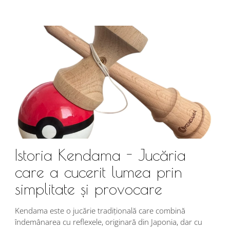
Istoria Kendama - Jucăria
care a cucerit lumea prin
simplitate și provocare
Î
s
Kendama este o jucărie tradițională care combină
r
îndemânarea cu reflexele, originară din Japonia, dar cu
i