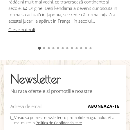
rădăcini mult mai vechi, ce traversează continente și
d
secole. 📜 Origine: Deși kendama a devenit cunoscută în
j
forma sa actuală în Japonia, se crede că forma inițială a
p
acestei jucării a apărut în Franța , în secolul...
C
Citeste mai mult
Newsletter
Nu rata ofertele si promotiile noastre
Vreau sa primesc newsletter cu promotiile magazinului. Afla
mai multe in
Politica de Confidentialitate