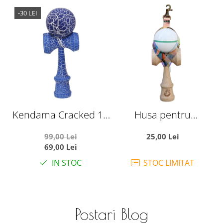
-30 LEI
Kendama Cracked 18
Husa pentru
cm, din lemn, albastru
Kendama din PVC,
99,00 Lei
25,00 Lei
Breloc cu Catarama
69,00 Lei
de Agatare, 12 x 6 cm,
d
IN STOC
STOC LIMITAT
Alb Multicolor
Postari Blog