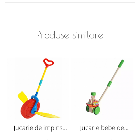
Produse similare
Jucarie de impins
Jucarie bebe de
Roata Ingerilor, A0355
impins Fluturasii
z