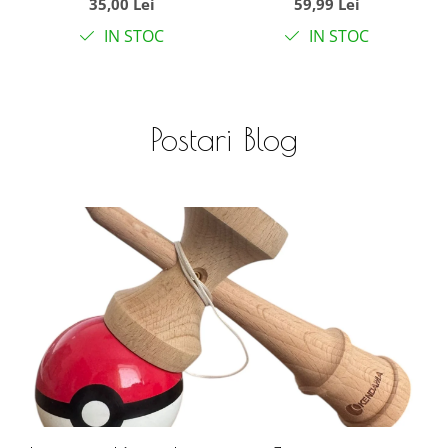
35,00 Lei
59,99 Lei
Veseli, din lemn
IN STOC
IN STOC
Postari Blog