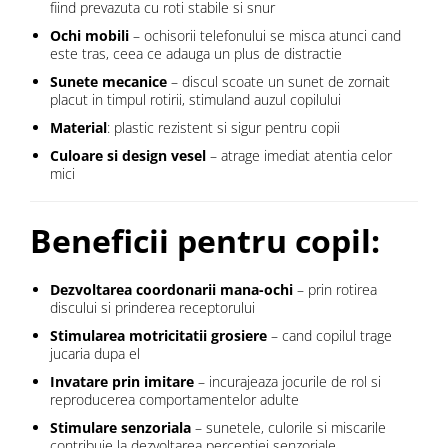
fiind prevazuta cu roti stabile si snur
Ochi mobili
– ochisorii telefonului se misca atunci cand
este tras, ceea ce adauga un plus de distractie
Sunete mecanice
– discul scoate un sunet de zornait
placut in timpul rotirii, stimuland auzul copilului
Material
: plastic rezistent si sigur pentru copii
Culoare si design vesel
– atrage imediat atentia celor
mici
Beneficii pentru copil:
Dezvoltarea coordonarii mana-ochi
– prin rotirea
discului si prinderea receptorului
Stimularea motricitatii grosiere
– cand copilul trage
jucaria dupa el
Invatare prin imitare
– incurajeaza jocurile de rol si
reproducerea comportamentelor adulte
Stimulare senzoriala
– sunetele, culorile si miscarile
contribuie la dezvoltarea perceptiei senzoriale