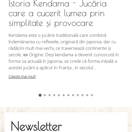
Istoria Kendama - Jucăria
care a cucerit lumea prin
simplitate și provocare
Î
s
Kendama este o jucărie tradițională care combină
r
îndemânarea cu reflexele, originară din Japonia, dar cu
i
rădăcini mult mai vechi, ce traversează continente și
d
secole. 📜 Origine: Deși kendama a devenit cunoscută în
j
forma sa actuală în Japonia, se crede că forma inițială a
p
acestei jucării a apărut în Franța , în secolul...
C
Citeste mai mult
Newsletter