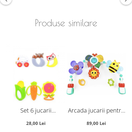
Produse similare
Set 6 jucarii
Arcada jucarii pentru
zornaitoare, cu
patut sau carucior, cu
28,00 Lei
89,00 Lei
suprafete moi
zornaitoare si functii