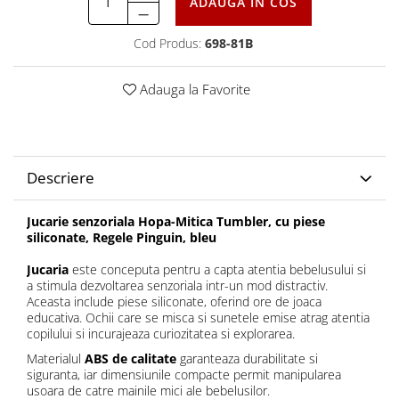
ADAUGA IN COS
Cod Produs:
698-81B
Adauga la Favorite
Descriere
Jucarie senzoriala Hopa-Mitica Tumbler, cu piese
siliconate, Regele Pinguin, bleu
Jucaria
este conceputa pentru a capta atentia bebelusului si
a stimula dezvoltarea senzoriala intr-un mod distractiv.
Aceasta include piese siliconate, oferind ore de joaca
educativa. Ochii care se misca si sunetele emise atrag atentia
copilului si incurajeaza curiozitatea si explorarea.
Materialul
ABS de calitate
garanteaza durabilitate si
siguranta, iar dimensiunile compacte permit manipularea
usoara de catre mainile mici ale bebelusilor.