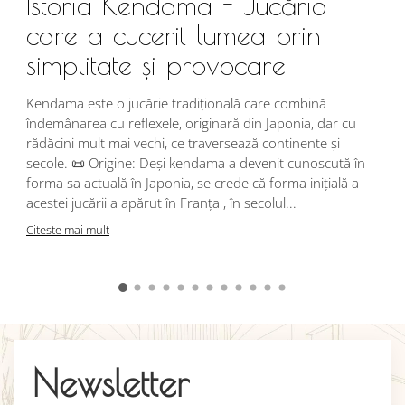
Istoria Kendama - Jucăria
care a cucerit lumea prin
simplitate și provocare
Î
s
Kendama este o jucărie tradițională care combină
r
îndemânarea cu reflexele, originară din Japonia, dar cu
i
rădăcini mult mai vechi, ce traversează continente și
d
secole. 📜 Origine: Deși kendama a devenit cunoscută în
j
forma sa actuală în Japonia, se crede că forma inițială a
p
acestei jucării a apărut în Franța , în secolul...
C
Citeste mai mult
Newsletter