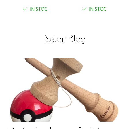
siliconate pentru
multiple, 48 cm
IN STOC
IN STOC
dentitia bebelusilor
Postari Blog