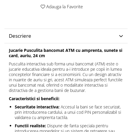
Adauga la Favorite
Descriere
Jucarie Pusculita bancomat ATM cu amprenta, sunete si
card, auriu, 24 cm
Pusculita interactiva sub forma unui bancomat (ATM) este o
jucarie educativa ideala pentru a-i introduce pe copii in lumea
conceptelor financiare si a economisirii. Cu un design atractiv
in nuante de auriu si gri, acest ATM simuleaza perfect functiile
unui bancomat real, oferind o modalitate interactiva si
distractiva de a gestiona banii de buzunar.
Caracteristici si beneficii:
Securitate interactiva:
Accesul la bani se face securizat,
prin introducerea cardului, a unui cod PIN personalizabil si
validarea cu amprenta tactila.
Functii realiste:
Dispune de fanta speciala pentru
introducerea monedelor si un sistem de retragere sau