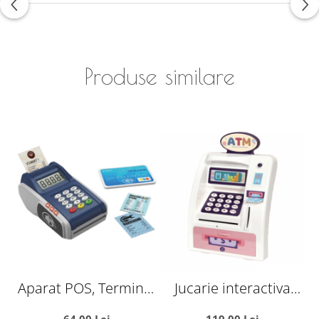
Produse similare
Aparat POS, Terminal
Jucarie interactiva
de plata, jucarie
ATM Bancomatul
S