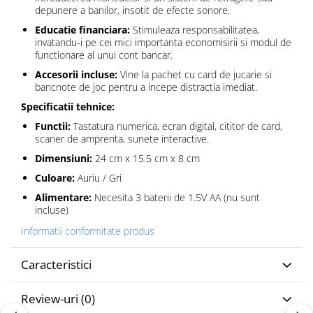
depunere a banilor, insotit de efecte sonore.
Educatie financiara:
Stimuleaza responsabilitatea,
invatandu-i pe cei mici importanta economisirii si modul de
functionare al unui cont bancar.
Accesorii incluse:
Vine la pachet cu card de jucarie si
bancnote de joc pentru a incepe distractia imediat.
Specificatii tehnice:
Functii:
Tastatura numerica, ecran digital, cititor de card,
scaner de amprenta, sunete interactive.
Dimensiuni:
24 cm x 15.5 cm x 8 cm
Culoare:
Auriu / Gri
Alimentare:
Necesita 3 baterii de 1.5V AA (nu sunt
incluse)
Informatii conformitate produs
Caracteristici
Review-uri
(0)