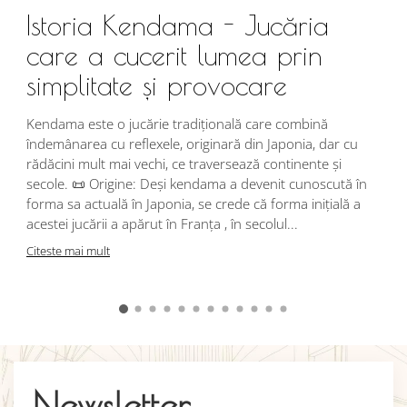
Istoria Kendama - Jucăria
care a cucerit lumea prin
simplitate și provocare
Î
s
Kendama este o jucărie tradițională care combină
r
îndemânarea cu reflexele, originară din Japonia, dar cu
i
rădăcini mult mai vechi, ce traversează continente și
d
secole. 📜 Origine: Deși kendama a devenit cunoscută în
j
forma sa actuală în Japonia, se crede că forma inițială a
p
acestei jucării a apărut în Franța , în secolul...
C
Citeste mai mult
Newsletter