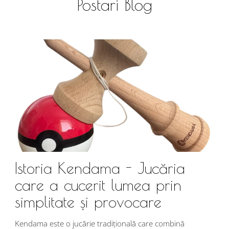
Postari Blog
Istoria Kendama - Jucăria
care a cucerit lumea prin
simplitate și provocare
Î
s
Kendama este o jucărie tradițională care combină