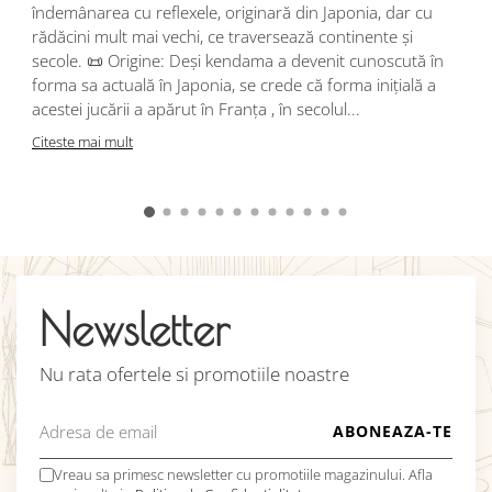
r
îndemânarea cu reflexele, originară din Japonia, dar cu
i
rădăcini mult mai vechi, ce traversează continente și
d
secole. 📜 Origine: Deși kendama a devenit cunoscută în
j
forma sa actuală în Japonia, se crede că forma inițială a
p
acestei jucării a apărut în Franța , în secolul...
C
Citeste mai mult
Newsletter
Nu rata ofertele si promotiile noastre
Vreau sa primesc newsletter cu promotiile magazinului. Afla