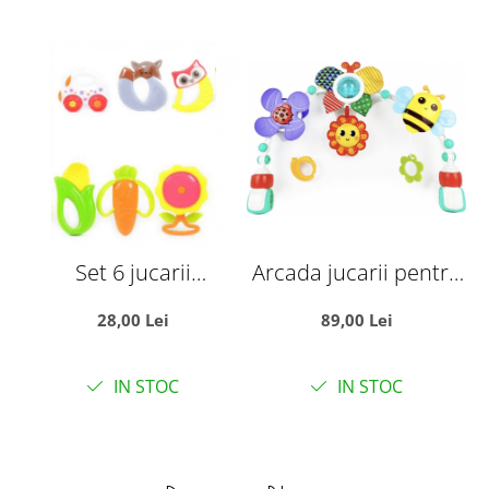
Set 6 jucarii
Arcada jucarii pentru
zornaitoare, cu
patut sau carucior, cu
28,00 Lei
89,00 Lei
suprafete moi
zornaitoare si functii
siliconate pentru
multiple, 48 cm
IN STOC
IN STOC
dentitia bebelusilor