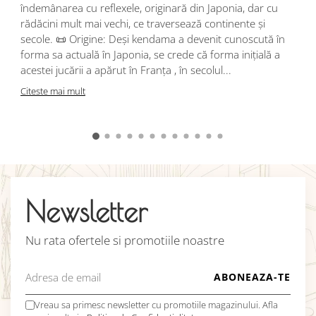
r
îndemânarea cu reflexele, originară din Japonia, dar cu
i
rădăcini mult mai vechi, ce traversează continente și
d
secole. 📜 Origine: Deși kendama a devenit cunoscută în
j
forma sa actuală în Japonia, se crede că forma inițială a
p
acestei jucării a apărut în Franța , în secolul...
C
Citeste mai mult
Newsletter
Nu rata ofertele si promotiile noastre
Vreau sa primesc newsletter cu promotiile magazinului. Afla