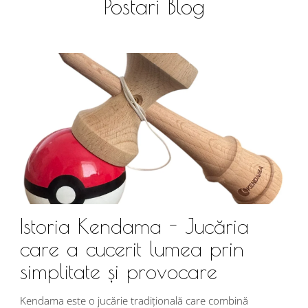
Postari Blog
Istoria Kendama - Jucăria
care a cucerit lumea prin
simplitate și provocare
Î
s
Kendama este o jucărie tradițională care combină