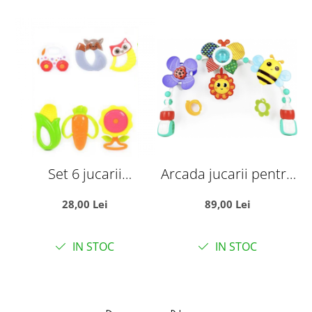
Set 6 jucarii
Arcada jucarii pentru
zornaitoare, cu
patut sau carucior, cu
28,00 Lei
89,00 Lei
suprafete moi
zornaitoare si functii
siliconate pentru
multiple, 48 cm
IN STOC
IN STOC
dentitia bebelusilor