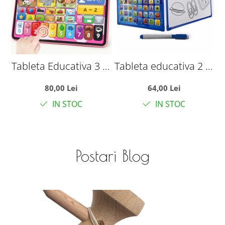
Tableta Educativa 3 in
Tableta educativa 2 in
1 Romana-Engleza -
1 in limba romana cu
80,00 Lei
64,00 Lei
Activitati Logopedice
tabla de scris
e
IN STOC
IN STOC
si Jocuri, roz
Postari Blog