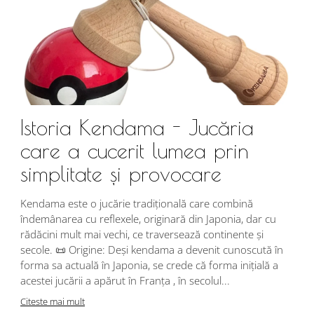
Istoria Kendama - Jucăria
care a cucerit lumea prin
simplitate și provocare
Î
s
Kendama este o jucărie tradițională care combină
r
îndemânarea cu reflexele, originară din Japonia, dar cu
i
rădăcini mult mai vechi, ce traversează continente și
d
secole. 📜 Origine: Deși kendama a devenit cunoscută în
j
forma sa actuală în Japonia, se crede că forma inițială a
p
acestei jucării a apărut în Franța , în secolul...
C
Citeste mai mult