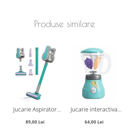
Produse similare
Jucarie Aspirator
Jucarie interactiva
Vertical 3 in 1 cu
Blender pentru sucuri
89,00 Lei
64,00 Lei
Sunete si Efecte
Play at Home, vernil
f