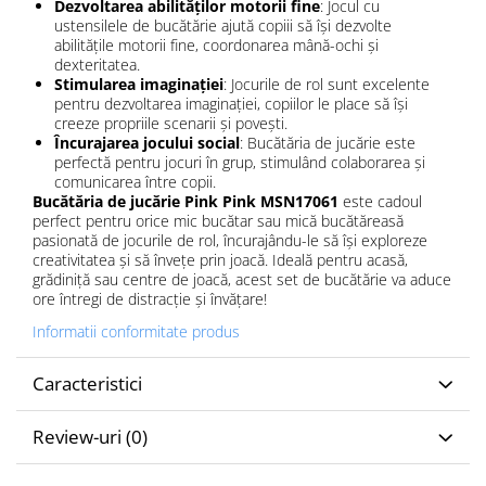
Dezvoltarea abilităților motorii fine
: Jocul cu
ustensilele de bucătărie ajută copiii să își dezvolte
abilitățile motorii fine, coordonarea mână-ochi și
dexteritatea.
Stimularea imaginației
: Jocurile de rol sunt excelente
pentru dezvoltarea imaginației, copiilor le place să își
creeze propriile scenarii și povești.
Încurajarea jocului social
: Bucătăria de jucărie este
perfectă pentru jocuri în grup, stimulând colaborarea și
comunicarea între copii.
Bucătăria de jucărie Pink
Pink MSN17061
este cadoul
perfect pentru orice mic bucătar sau mică bucătăreasă
pasionată de jocurile de rol, încurajându-le să își exploreze
creativitatea și să învețe prin joacă. Ideală pentru acasă,
grădiniță sau centre de joacă, acest set de bucătărie va aduce
ore întregi de distracție și învățare!
Informatii conformitate produs
Caracteristici
Review-uri
(0)