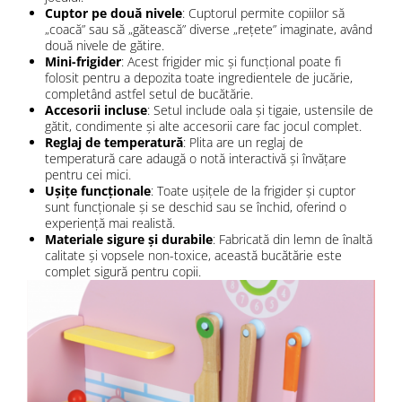
Cuptor pe două nivele
: Cuptorul permite copiilor să
„coacă” sau să „gătească” diverse „rețete” imaginate, având
două nivele de gătire.
Mini-frigider
: Acest frigider mic și funcțional poate fi
folosit pentru a depozita toate ingredientele de jucărie,
completând astfel setul de bucătărie.
Accesorii incluse
: Setul include oala și tigaie, ustensile de
gătit, condimente și alte accesorii care fac jocul complet.
Reglaj de temperatură
: Plita are un reglaj de
temperatură care adaugă o notă interactivă și învățare
pentru cei mici.
Ușițe funcționale
: Toate ușițele de la frigider și cuptor
sunt funcționale și se deschid sau se închid, oferind o
experiență mai realistă.
Materiale sigure și durabile
: Fabricată din lemn de înaltă
calitate și vopsele non-toxice, această bucătărie este
complet sigură pentru copii.