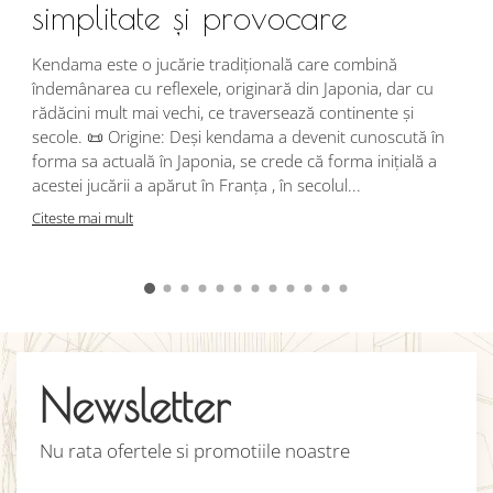
simplitate și provocare
Î
s
Kendama este o jucărie tradițională care combină
r
îndemânarea cu reflexele, originară din Japonia, dar cu
i
rădăcini mult mai vechi, ce traversează continente și
d
secole. 📜 Origine: Deși kendama a devenit cunoscută în
j
forma sa actuală în Japonia, se crede că forma inițială a
p
acestei jucării a apărut în Franța , în secolul...
C
Citeste mai mult
Newsletter
Nu rata ofertele si promotiile noastre