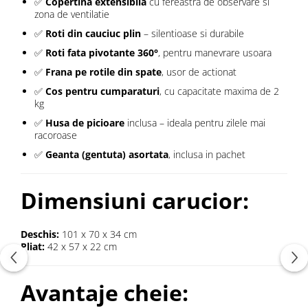
✅
Copertina extensibila
cu fereastra de observare si
zona de ventilatie
✅
Roti din cauciuc plin
– silentioase si durabile
✅
Roti fata pivotante 360°
, pentru manevrare usoara
✅
Frana pe rotile din spate
, usor de actionat
✅
Cos pentru cumparaturi
, cu capacitate maxima de 2
kg
✅
Husa de picioare
inclusa – ideala pentru zilele mai
racoroase
✅
Geanta (gentuta) asortata
, inclusa in pachet
Dimensiuni carucior:
Deschis:
101 x 70 x 34 cm
Pliat:
42 x 57 x 22 cm
Avantaje cheie: