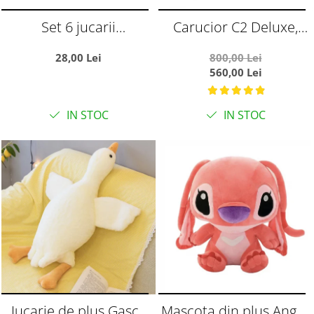
Set 6 jucarii
Carucior C2 Deluxe,
zornaitoare, cu
reversibil, pliabil, cu
28,00 Lei
800,00 Lei
suprafete moi siliconate
lumini si muzica, Negru
560,00 Lei
pentru dentitia
cu flori
bebelusilor
IN STOC
IN STOC
Jucarie de plus Gasca
Mascota din plus Angel,