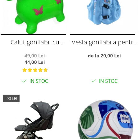
Calut gonflabil cu
Vesta gonflabila pentru
muzica si lumini, verde
copii, cu trei camere de
49,00 Lei
de la 20,00 Lei
aer, S albastru
44,00 Lei
IN STOC
IN STOC
-90 LEI