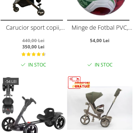
Carucior sport copii,
Minge de Fotbal PVC,
pliere compacta pentru
Marimea 5,
440,00 Lei
54,00 Lei
avion, cu sistem troller,
Campionatul Mondial
350,00 Lei
C8 negru
World Cup
IN STOC
IN STOC
-54 LEI