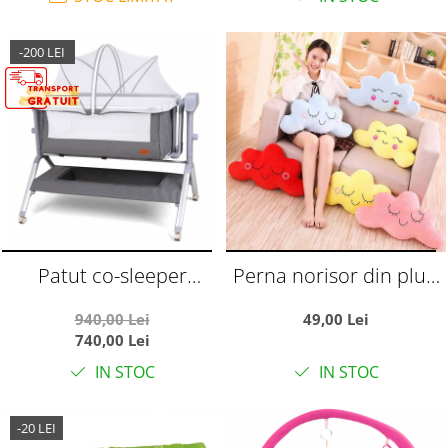
-200 LEI
Patut co-sleeper
Perna norisor din plus,
reglabil cu functie de
65 cm
940,00 Lei
49,00 Lei
leagan electric, saltea
740,00 Lei
inclusa, cu telecomanda
IN STOC
IN STOC
si carusel muzical, A6 gri
-20 LEI