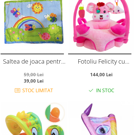
Saltea de joaca pentru
Fotoliu Felicity cu
bebelusi, Curcubeu si
arcada si manere
59,00 Lei
144,00 Lei
insecte vesele, 92 x 60
laterale - Soricel Roz
39,00 Lei
cm
STOC LIMITAT
IN STOC