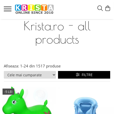
Krista.ro - all
products
Afiseaza:
1-
24
din
1517
produse
FILTRE
-5 LEI