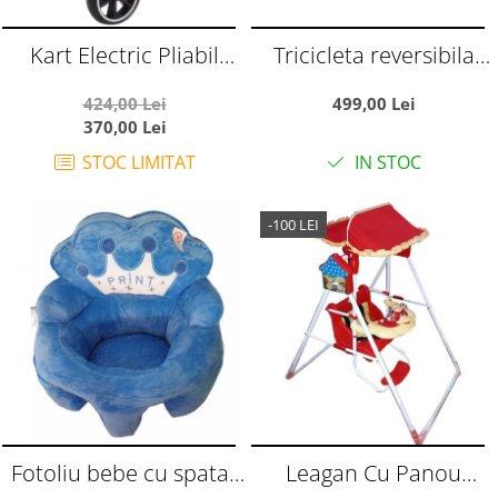
Kart Electric Pliabil
Tricicleta reversibila
Pentru Copii, 6V, 3-7 Ani,
SL07 verde crem, cu
424,00 Lei
499,00 Lei
Negru
pozitie de somn, roti
370,00 Lei
cauciuc, muzica si
STOC LIMITAT
IN STOC
lumini
-100 LEI
Fotoliu bebe cu spatar
Leagan Cu Panou