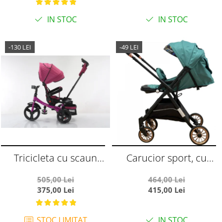
Ursuleti, gri
IN STOC
IN STOC
-130 LEI
-49 LEI
Tricicleta cu scaun
Carucior sport, cu
reversibil si pozitie de
maner reversibil, pliabil
505,00 Lei
464,00 Lei
somn, SL02 - Mov
si troler, T700 For Angel,
375,00 Lei
415,00 Lei
Verde
STOC LIMITAT
IN STOC