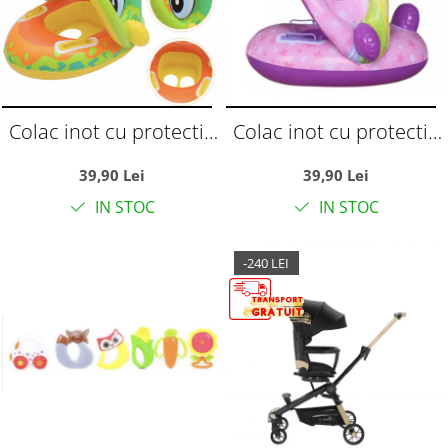
Colac inot cu protectie
Colac inot cu protectie
solara - Dinozaurul
solara - Unicornul roz
39,90 Lei
39,90 Lei
galben
IN STOC
IN STOC
-240 LEI