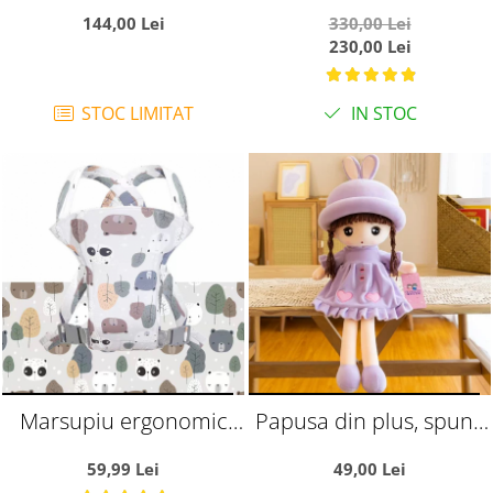
si arcada - Printul bleu,
Muzical si Copertina
144,00 Lei
330,00 Lei
din plus
Ratusca rosu
230,00 Lei
STOC LIMITAT
IN STOC
Marsupiu ergonomic
Papusa din plus, spune
din bumbac, pentru
Tatal nostru, 45 cm,
59,99 Lei
49,00 Lei
bebelusi, Frunze si
mov