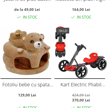
pufoasa, alba
din Lilo si Stitch, 65 cm
de la 49,00 Lei
164,00 Lei
IN STOC
IN STOC
-54 LEI
Fotoliu bebe cu spatar
Kart Electric Pliabil
si suport de picioare -
Pentru Copii, 6V, 3-7 Ani,
129,00 Lei
424,00 Lei
Ursuletul maro Happy
Rosu
370,00 Lei
Day
IN STOC
IN STOC