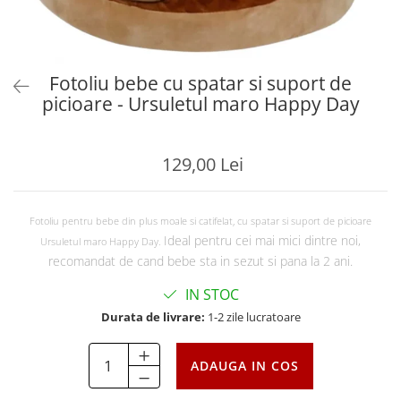
Fotoliu bebe cu spatar si suport de
picioare - Ursuletul maro Happy Day
129,00 Lei
Fotoliu pentru bebe din plus moale si catifelat, cu spatar si suport de picioare
Ideal pentru cei mai mici dintre noi,
Ursuletul maro Happy Day.
recomandat de cand bebe sta in sezut si pana la 2 ani.
IN STOC
Durata de livrare:
1-2 zile lucratoare
ADAUGA IN COS