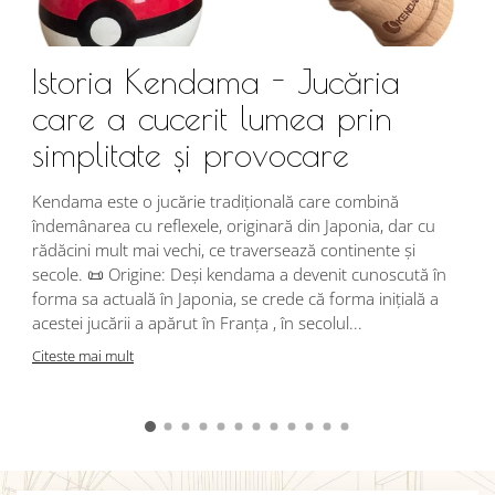
Istoria Kendama - Jucăria
care a cucerit lumea prin
simplitate și provocare
Î
s
Kendama este o jucărie tradițională care combină
r
îndemânarea cu reflexele, originară din Japonia, dar cu
i
rădăcini mult mai vechi, ce traversează continente și
d
secole. 📜 Origine: Deși kendama a devenit cunoscută în
j
forma sa actuală în Japonia, se crede că forma inițială a
p
acestei jucării a apărut în Franța , în secolul...
C
Citeste mai mult