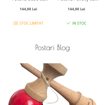
spatar si arcada -
arcada si manere
144,00 Lei
144,00 Lei
Printul bleu, din plus
laterale - Soricel Roz
STOC LIMITAT
IN STOC
Postari Blog