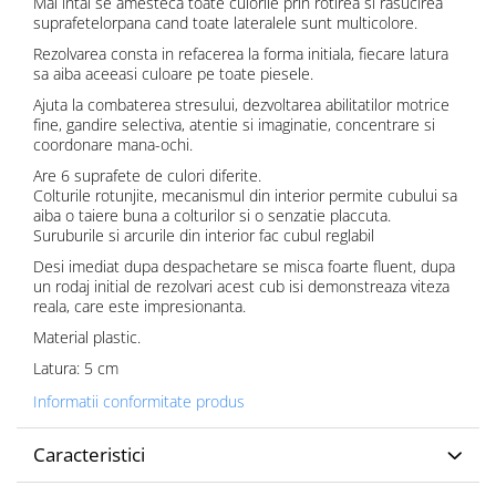
Mai intai se amesteca toate culorile prin rotirea si rasucirea
suprafetelorpana cand toate lateralele sunt multicolore.
Rezolvarea consta in refacerea la forma initiala, fiecare latura
sa aiba aceeasi culoare pe toate piesele.
Ajuta la combaterea stresului, dezvoltarea abilitatilor motrice
fine, gandire selectiva, atentie si imaginatie, concentrare si
coordonare mana-ochi.
Are 6 suprafete de culori diferite.
Colturile rotunjite, mecanismul din interior permite cubului sa
aiba o taiere buna a colturilor si o senzatie placcuta.
Suruburile si arcurile din interior fac cubul reglabil
Desi imediat dupa despachetare se misca foarte fluent, dupa
un rodaj initial de rezolvari acest cub isi demonstreaza viteza
reala, care este impresionanta.
Material plastic.
Latura: 5 cm
Informatii conformitate produs
Caracteristici