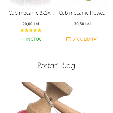
Cub mecanic 3x3x3
Cub mecanic Flower,
antistres, Carbon,
Carbon, de viteza
20,00 Lei
30,50 Lei
Moyu, de viteza,
Speedcube
Speedcube
IN STOC
STOC LIMITAT
Postari Blog