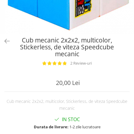
Cub mecanic 2x2x2, multicolor,
Stickerless, de viteza Speedcube
mecanic
2 Review-uri
20,00 Lei
Cub mecanic 2x2x2, multicolor, Stickerless, de viteza Speedcube
mecanic
IN STOC
Durata de livrare:
1-2 zile lucratoare