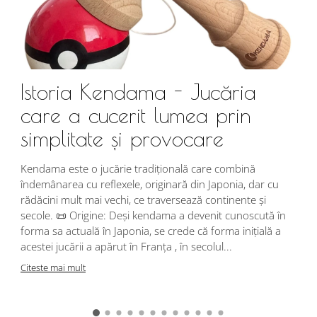
Istoria Kendama - Jucăria
care a cucerit lumea prin
simplitate și provocare
Î
s
Kendama este o jucărie tradițională care combină
r
îndemânarea cu reflexele, originară din Japonia, dar cu
i
rădăcini mult mai vechi, ce traversează continente și
d
secole. 📜 Origine: Deși kendama a devenit cunoscută în
j
forma sa actuală în Japonia, se crede că forma inițială a
p
acestei jucării a apărut în Franța , în secolul...
C
Citeste mai mult