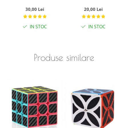
multicolor Black Line,
multicolor MF8861
30,00 Lei
20,00 Lei
de viteza Speedcube
Carbon, de viteza
mecanic
Speedcube mecanic
IN STOC
IN STOC
Produse similare