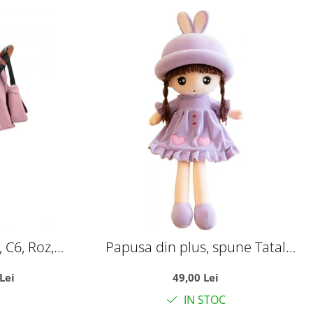
 C6, Roz,
Papusa din plus, spune Tatal
cu maner
nostru, 45 cm, mov
Lei
49,00 Lei
cioare si
IN STOC