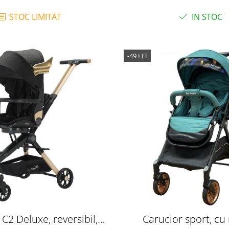
STOC LIMITAT
IN STOC
-49 LEI
C2 Deluxe, reversibil,
Carucior sport, c