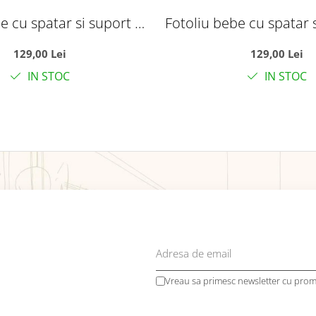
e cu spatar si suport de
Fotoliu bebe cu spatar 
are - Pinguinul gri
picioare - Ursuletul 
129,00 Lei
129,00 Lei
Day
IN STOC
IN STOC
Vreau sa primesc newsletter cu promo