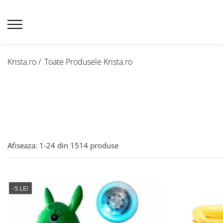
Krista.ro /
Toate Produsele Krista.ro
Afiseaza:
1-
24
din
1514
produse
-5 LEI