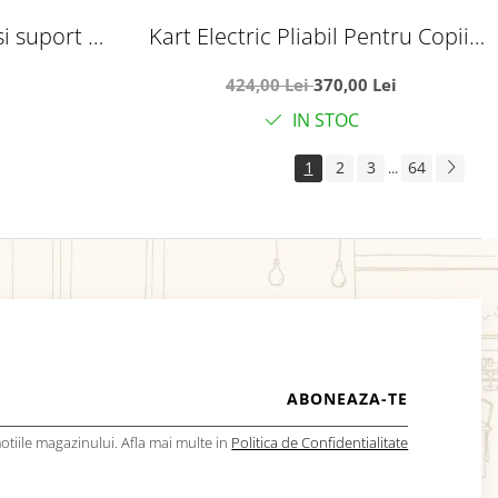
si suport de
Kart Electric Pliabil Pentru Copii,
maro Happy
6V, 3-7 Ani, Rosu
424,00 Lei
370,00 Lei
IN STOC
1
2
3
64
...
tiile magazinului. Afla mai multe in
Politica de Confidentialitate