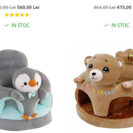
u lumini si muzica, Negru
reversibil, pliabil si tro
0,00 Lei
560,00 Lei
464,00 Lei
415,00 
cu flori
Angel, Verd
IN STOC
IN STOC