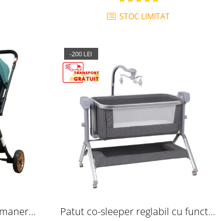
STOC LIMITAT
-200 LEI
u maner
Patut co-sleeper reglabil cu functie