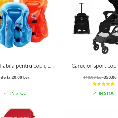
labila pentru copii, cu
Carucior sport copii
ere de aer, S albastru
compacta pentru avion
de la 20,00 Lei
440,00 Lei
350,00 
troller, C8 neg
IN STOC
IN STOC