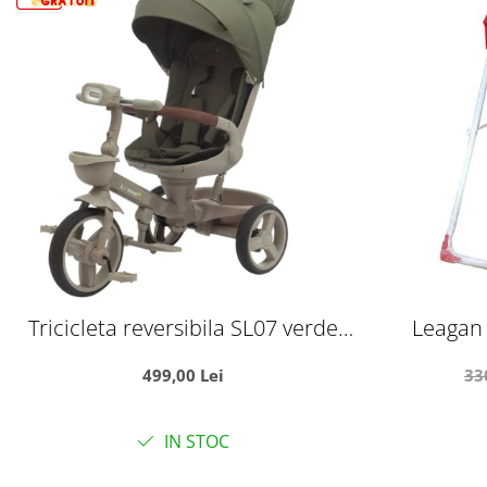
Tricicleta reversibila SL07 verde
Leagan 
crem, cu pozitie de somn, roti
Coper
499,00 Lei
33
cauciuc, muzica si lumini
IN STOC