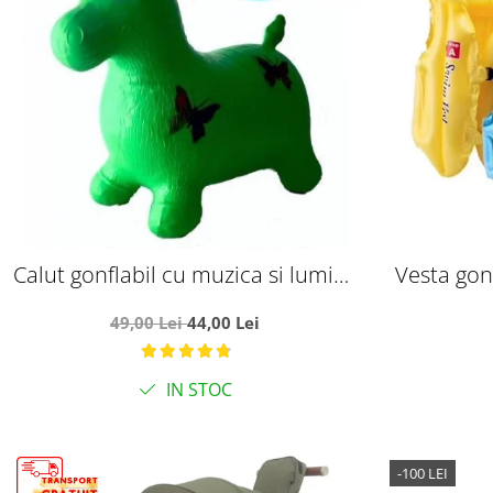
Calut gonflabil cu muzica si lumini,
Vesta gonf
verde
trei cam
49,00 Lei
44,00 Lei
IN STOC
-100 LEI