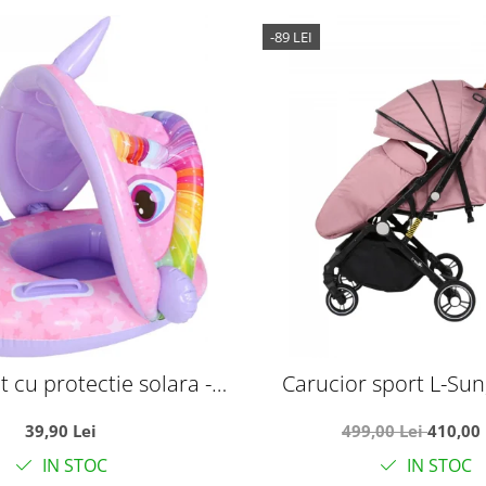
-89 LEI
t cu protectie solara -
Carucior sport L-Sun,
Unicornul roz
pliabil tip troller, 
39,90 Lei
499,00 Lei
410,00 
reversibil, husa de pi
IN STOC
IN STOC
gentuta