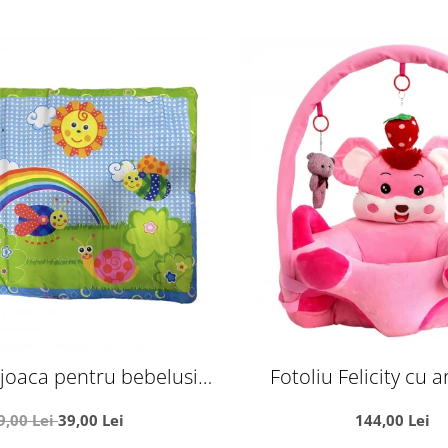
 joaca pentru bebelusi,
Fotoliu Felicity cu a
 insecte vesele, 92 x 60
manere laterale - So
9,00 Lei
39,00 Lei
144,00 Lei
cm