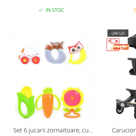
IN STOC
-240 LEI
Set 6 jucarii zornaitoare, cu
Carucior 