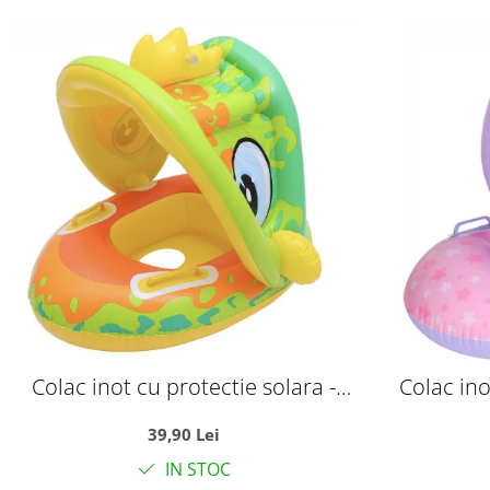
Colac inot cu protectie solara -
Colac ino
Dinozaurul galben
39,90 Lei
IN STOC