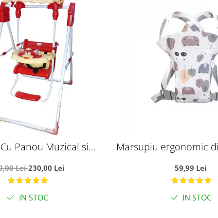
Cu Panou Muzical si
Marsupiu ergonomic d
tina Ratusca rosu
pentru bebelusi, Frunze 
0,00 Lei
230,00 Lei
59,99 Lei
gri
IN STOC
IN STOC