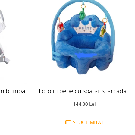
in bumbac,
Fotoliu bebe cu spatar si arcada -
si Ursuleti,
Printul bleu, din plus
144,00 Lei
STOC LIMITAT