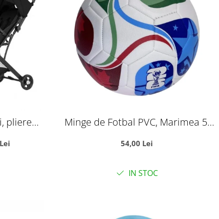
, pliere
Minge de Fotbal PVC, Marimea 5,
, cu sistem
Campionatul Mondial World Cup
Lei
54,00 Lei
ru
IN STOC