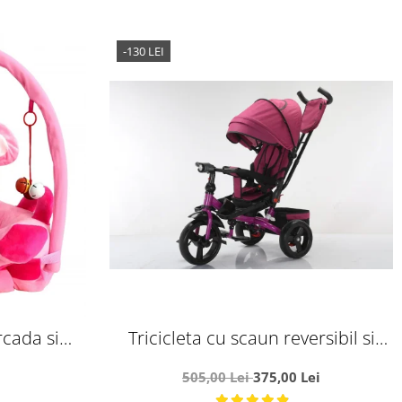
-130 LEI
rcada si
Tricicleta cu scaun reversibil si
ricel Roz
pozitie de somn, SL02 - Mov
505,00 Lei
375,00 Lei