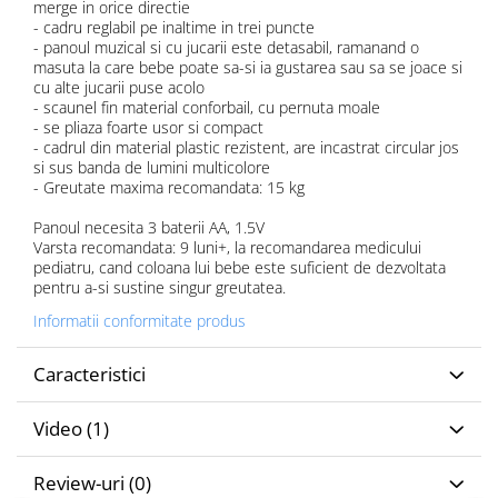
merge in orice directie
- cadru reglabil pe inaltime in trei puncte
- panoul muzical si cu jucarii este detasabil, ramanand o
masuta la care bebe poate sa-si ia gustarea sau sa se joace si
cu alte jucarii puse acolo
- scaunel fin material conforbail, cu pernuta moale
- se pliaza foarte usor si compact
- cadrul din material plastic rezistent, are incastrat circular jos
si sus banda de lumini multicolore
- Greutate maxima recomandata: 15 kg
Panoul necesita 3 baterii AA, 1.5V
Varsta recomandata: 9 luni+, la recomandarea medicului
pediatru, cand coloana lui bebe este suficient de dezvoltata
pentru a-si sustine singur greutatea.
Informatii conformitate produs
Caracteristici
Video
(1)
Review-uri
(0)