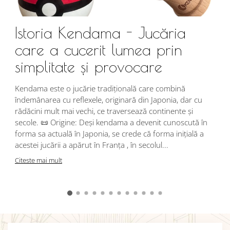
Istoria Kendama - Jucăria
care a cucerit lumea prin
simplitate și provocare
Î
s
Kendama este o jucărie tradițională care combină
r
îndemânarea cu reflexele, originară din Japonia, dar cu
i
rădăcini mult mai vechi, ce traversează continente și
d
secole. 📜 Origine: Deși kendama a devenit cunoscută în
j
forma sa actuală în Japonia, se crede că forma inițială a
p
acestei jucării a apărut în Franța , în secolul...
C
Citeste mai mult