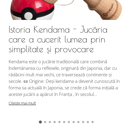
Istoria Kendama - Jucăria
care a cucerit lumea prin
simplitate și provocare
Î
s
Kendama este o jucărie tradițională care combină
r
îndemânarea cu reflexele, originară din Japonia, dar cu
i
rădăcini mult mai vechi, ce traversează continente și
d
secole. 📜 Origine: Deși kendama a devenit cunoscută în
j
forma sa actuală în Japonia, se crede că forma inițială a
p
acestei jucării a apărut în Franța , în secolul...
C
Citeste mai mult