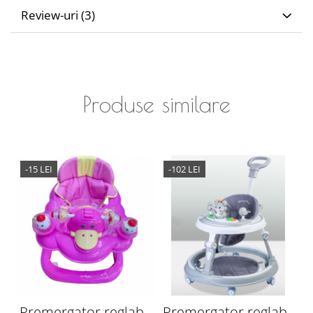
Review-uri
(3)
Produse similare
-15 LEI
-102 LEI
Premergator reglabil
Premergator reglabil