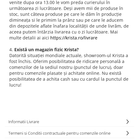
venite dupa ora 13.00 le vom preda curierului în
următoarea zi lucrătoare. Deși avem mii de produse în
stoc, sunt câteva produse pe care le dăm în producție
dimineața si le primim la prânz sau pe care le aducem
din depozitele aflate înafara localității de unde livrăm, de
aceea putem întârzia livrarea cu o zi lucrătoare. Mai
multe detalii ai aici
https://krista.ro/livrare
4.
Există un magazin fizic Krista?
Datorită situației mondiale actuale, showroom-ul Krista a
fost închis. Oferim posibilitatea de ridicare personală a
comenzilor de la sediul nostru (punctul de lucru), doar
pentru comenzile plasate și achitate online. Nu există
posibilitatea de a achita cash sau cu cardul la punctul de
lucru!
Informatii Livrare
Termeni si Conditii contractuale pentru comenzile online